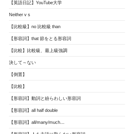
【英語日記】YouTube大学
Neither v s
【比較級】no 比較級 than
【形容詞】that 節をとる形容詞
【比較】比較級、最上級強調
決して～ない
【倒置】
【比較】
【形容詞】動詞と紛らわしい形容詞
【形容詞】all half double
【形容詞】all/many/much…