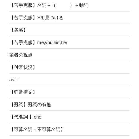
【苦手克服】名詞＋（ ）＋動詞
【苦手克服】Sを見つける
【省略】
【苦手克服】me,you,his,her
筆者の視点
【付帯状況】
as if
【強調構文】
【冠詞】冠詞の有無
【代名詞 】one
【可算名詞・不可算名詞】