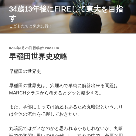
コ
34歳13年後にFIREして東大を目指
ン
す
テ
ン
こどもたちと東大に行く
ツ
へ
ス
投
0202年1月28日
投稿者:
WASEDA
稿
キ
早稲田世界史攻略
日:
ッ
プ
早稲田の世界史
早稲田の世界史は、穴埋めで単純に解答出来る問題は
MARCHクラスから考えるとグッと減少する。
また、学部によっては論述もあるため丸暗記というより
は全体の流れを把握しておきたい。
丸暗記ではダメなのかと思われるかもしれないが、丸暗
記での学習は思いのほか難しい。流れの中で、必要な用