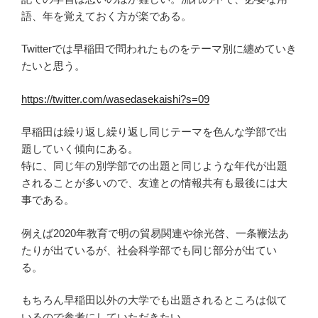
語、年を覚えておく方が楽である。
Twitterでは早稲田で問われたものをテーマ別に纏めていき
たいと思う。
https://twitter.com/wasedasekaishi?s=09
早稲田は繰り返し繰り返し同じテーマを色んな学部で出
題していく傾向にある。
特に、同じ年の別学部での出題と同じような年代が出題
されることが多いので、友達との情報共有も最後には大
事である。
例えば2020年教育で明の貿易関連や徐光啓、一条鞭法あ
たりが出ているが、社会科学部でも同じ部分が出てい
る。
もちろん早稲田以外の大学でも出題されるところは似て
いるので参考にしていただきたい。