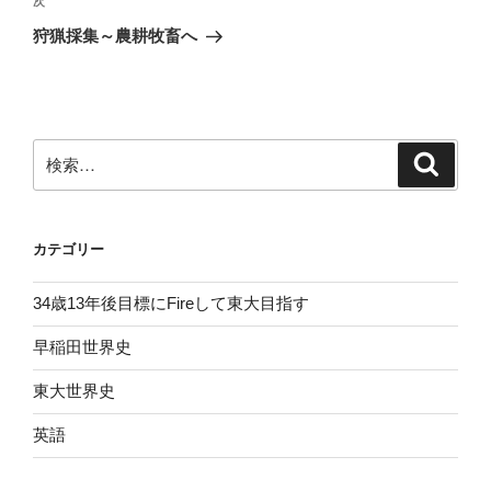
次
次
ナ
の
狩猟採集～農耕牧畜へ
ビ
投
稿
ゲ
ー
シ
検
検
索
ョ
索:
ン
カテゴリー
34歳13年後目標にFireして東大目指す
早稲田世界史
東大世界史
英語