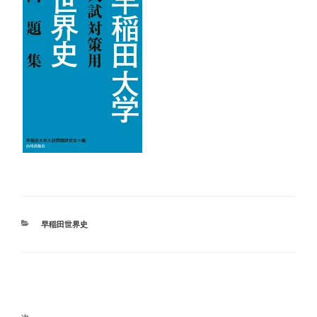
カ
早稲田世界史
テ
ゴ
リ
ー
投
稿