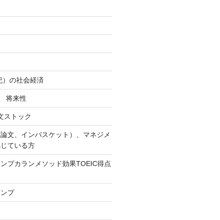
易
世紀）の社会経済
社 将来性
作文ストック
（論文、インバスケット）、マネジメ
感じている方
ンプカランメソッド効果TOEIC得点
ャンプ