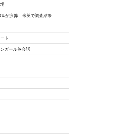
フ場
8％が疲弊 米英で調査結果
イート
リンガール英会話