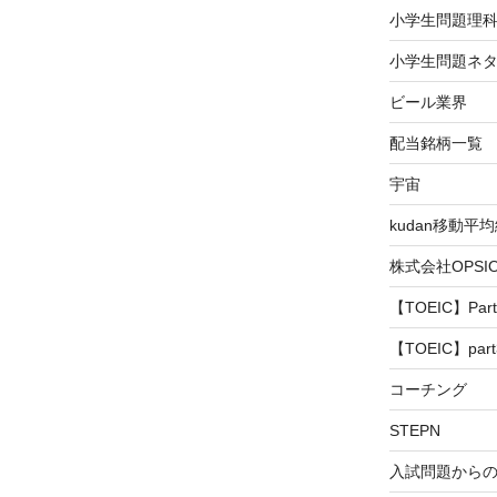
小学生問題理
小学生問題ネタ
ビール業界
配当銘柄一覧
宇宙
kudan移動平
株式会社OPS
【TOEIC】Part
【TOEIC】part
コーチング
STEPN
入試問題から