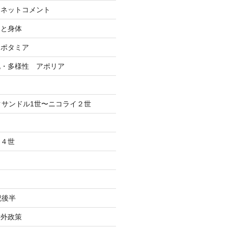
ーネットコメント
間と身体
ソポタミア
化・多様性 アポリア
クサンドル1世〜ニコライ２世
、４世
紀後半
対外政策