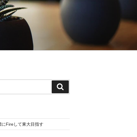
検
索
標にFireして東大目指す