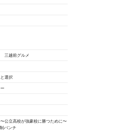
田 三越前グルメ
志と選択
ろー
！〜公立高校が強豪校に勝つために〜
先制パンチ