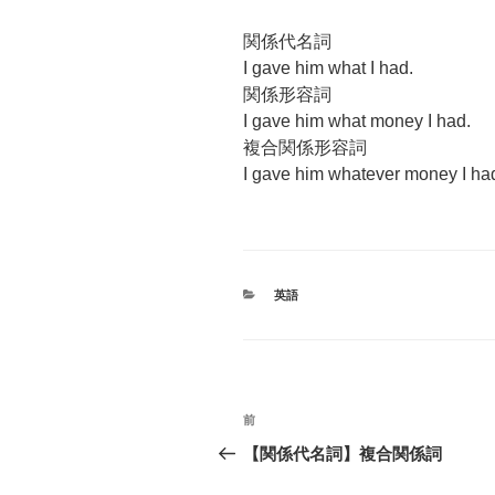
関係代名詞
I gave him what I had.
関係形容詞
I gave him what money I had.
複合関係形容詞
I gave him whatever money I ha
カ
英語
テ
ゴ
リ
ー
投
前
前
稿
の
【関係代名詞】複合関係詞
投
ナ