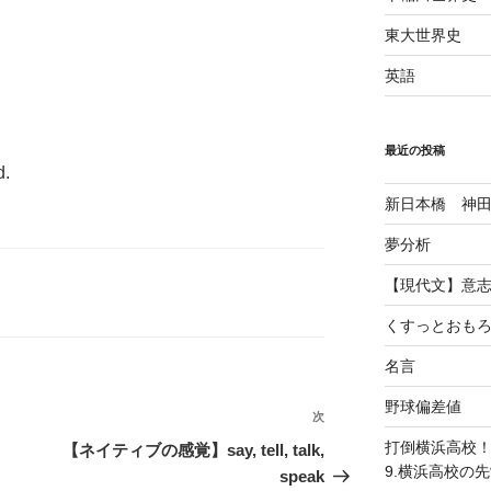
東大世界史
英語
最近の投稿
d.
新日本橋 神
夢分析
【現代文】意
くすっとおも
名言
野球偏差値
次
次
の
打倒横浜高校
【ネイティブの感覚】say, tell, talk,
投
9.横浜高校の
speak