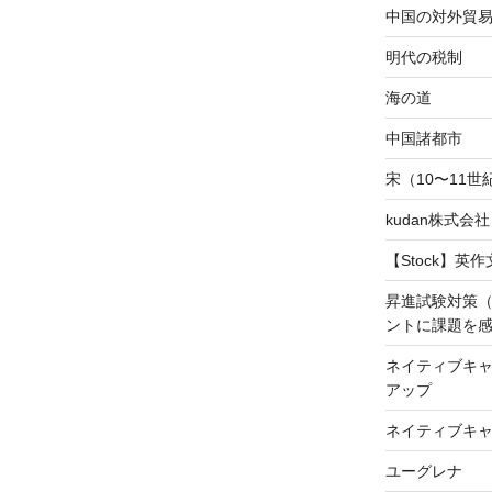
中国の対外貿
明代の税制
海の道
中国諸都市
宋（10〜11
kudan株式会
【Stock】英
昇進試験対策
ントに課題を
ネイティブキャ
アップ
ネイティブキ
ユーグレナ