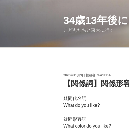
コ
ン
テ
34歳13年後
ン
こどもたちと東大に行く
ツ
へ
ス
キ
ッ
プ
投
2020年11月3日
投稿者:
WASEDA
稿
【関係詞】関係形
日:
疑問代名詞
What do you like?
疑問形容詞
What color do you like?