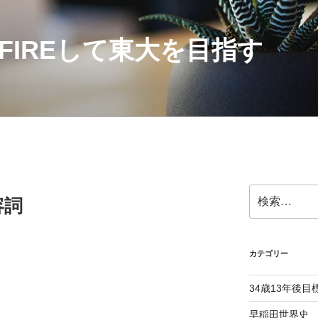
にFIREして東大を目指す
検
容詞
索:
カテゴリー
34歳13年後目
早稲田世界史