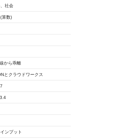
科、社会
(算数)
均線から乖離
IONとクラウドワークス
7
3.4
のインプット