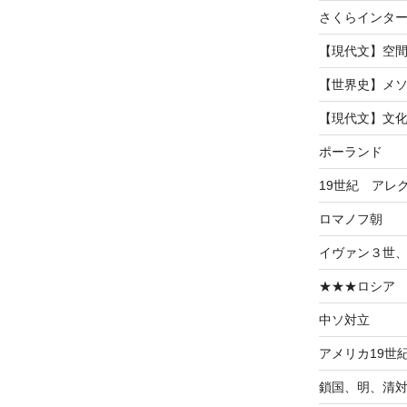
稿
さくらインタ
【現代文】空
【世界史】メ
【現代文】文
ポーランド
19世紀 アレ
ロマノフ朝
イヴァン３世
★★★ロシア
中ソ対立
アメリカ19世
鎖国、明、清