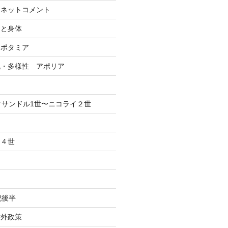
ーネットコメント
間と身体
ソポタミア
化・多様性 アポリア
クサンドル1世〜ニコライ２世
、４世
紀後半
対外政策