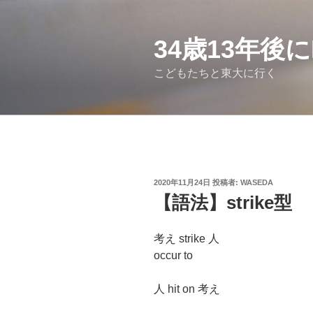
コ
ン
テ
34歳13年後
ン
こどもたちと東大に行く
ツ
へ
ス
キ
ッ
プ
投
2020年11月24日
投稿者:
WASEDA
稿
【語法】strike型
日:
考え strike 人
occur to
人 hit on 考え