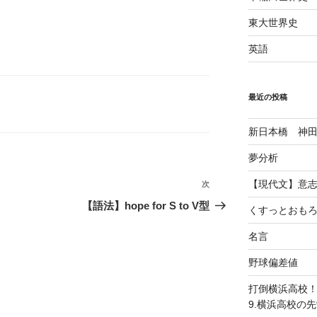
東大世界史
英語
最近の投稿
新日本橋 神
夢分析
【現代文】意
次
次
の
【語法】hope for S to V型
くすっとおも
投
稿
名言
野球偏差値
打倒横浜高校
9.横浜高校の