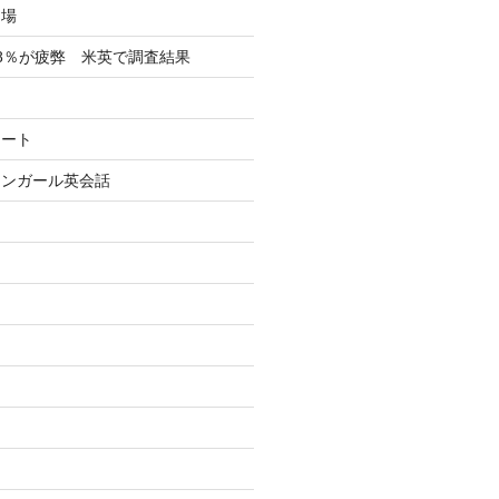
フ場
8％が疲弊 米英で調査結果
イート
リンガール英会話