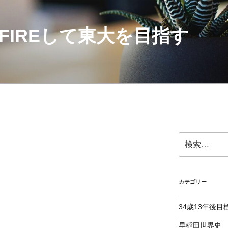
にFIREして東大を目指す
検
索:
カテゴリー
34歳13年後目
早稲田世界史