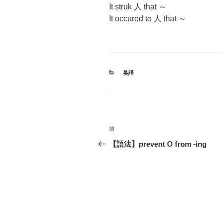
It struk 人 that ～
It occured to 人 that ～
カ
英語
テ
ゴ
リ
ー
投
前
前
稿
の
【語法】prevent O from -ing
投
ナ
稿
ビ
ゲ
ー