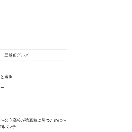
田 三越前グルメ
志と選択
ろー
！〜公立高校が強豪校に勝つために〜
先制パンチ