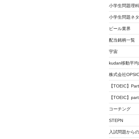
小学生問題理
小学生問題ネタ
ビール業界
配当銘柄一覧
宇宙
kudan移動平
株式会社OPS
【TOEIC】Part
【TOEIC】part
コーチング
STEPN
入試問題から