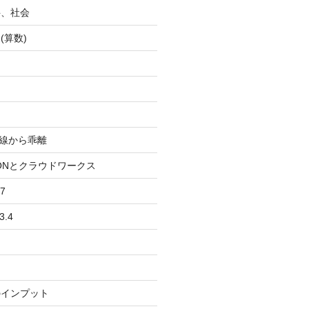
科、社会
(算数)
均線から乖離
IONとクラウドワークス
7
3.4
のインプット