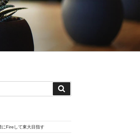
検
索
標にFireして東大目指す