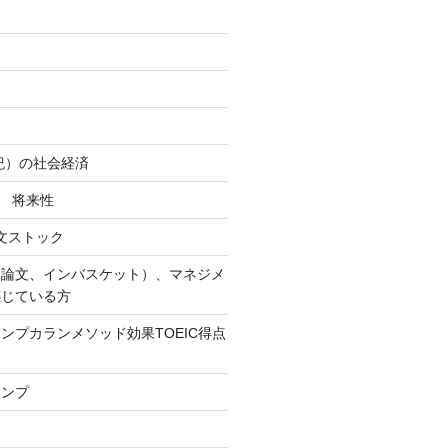
易
世紀）の社会経済
社 将来性
作文ストック
（論文、インバスケット）、マネジメ
感じている方
ンプカランメソッド効果TOEIC得点
ャンプ