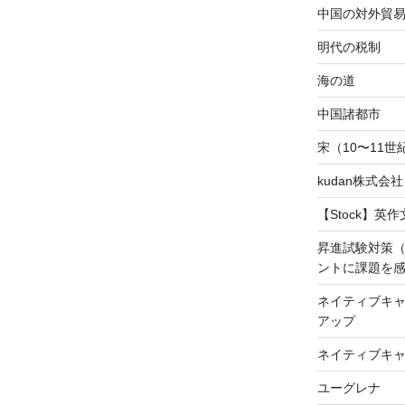
中国の対外貿
明代の税制
海の道
中国諸都市
宋（10〜11
kudan株式会
【Stock】英
昇進試験対策
ントに課題を
ネイティブキャ
アップ
ネイティブキ
ユーグレナ