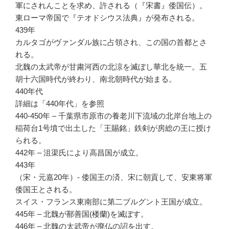
軍にされんことを求め、許される（『宋書』倭国伝）。
東ローマ帝国で『テオドシウス法典』が発布される。
439年
カルタゴがヴァンダル族に占領され、この国の首都とさ
れる。
北魏の太武帝が甘粛河西の北涼を滅ぼし華北を統一。五
胡十六国時代が終わり、南北朝時代が始まる。
440年代
詳細は「440年代」を参照
440-450年 – 千葉県市原市の養老川下流域の北岸台地上の
稲荷台1号墳で出土した「王賜銘」鉄剣が房総の王に授け
られる。
442年 – 沮渠氏により高昌国が成立。
443年
（宋・元嘉20年）- 倭国王の済、宋に朝貢して、安東将軍
倭国王とされる。
スイス・フランス東南部に第二ブルグント王国が成立。
445年 – 北魏が鄯善国(楼蘭)を滅ぼす。
446年 – 北魏の太武帝が廃仏の詔を出す。