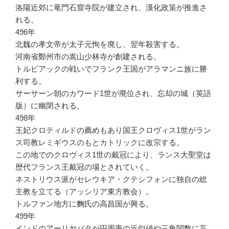
洛陽近郊に竜門石窟寺院が建立され、漢化政策が推進さ
れる。
496年
北魏の孝文帝が太子元恂を廃し、翌年殺害する。
河南省鄭州市の嵩山少林寺が創建される。
トルビアックの戦いでフランク王国がアラマンニ族に勝
利する。
サーサーン朝のカワード1世が廃位され、忘却の城（英語
版）に幽閉される。
498年
王妃クロティルドの薦めもあり国王クロヴィス1世がラン
ス司教レミギウスのもとカトリックに改宗する。
この地でのクロヴィス1世の戴冠により、ランス大聖堂は
歴代フランス王戴冠の場とされていく。
ネストリウス派がセレウキア・クテシフォンに独自の総
主教を立てる（アッシリア東方教会）。
トルファン地方に麴氏の高昌国が興る。
499年
インドのアーリヤバタが円周率の近似値や三角関数に言