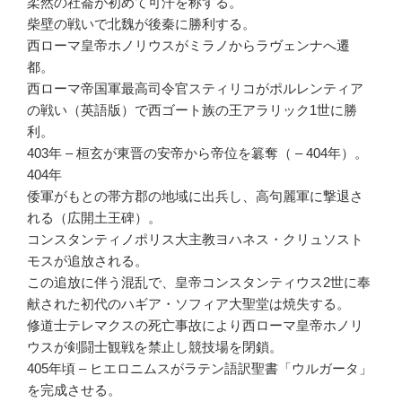
柔然の社崙が初めて可汗を称する。
柴壁の戦いで北魏が後秦に勝利する。
西ローマ皇帝ホノリウスがミラノからラヴェンナへ遷
都。
西ローマ帝国軍最高司令官スティリコがポルレンティア
の戦い（英語版）で西ゴート族の王アラリック1世に勝
利。
403年 – 桓玄が東晋の安帝から帝位を簒奪（ – 404年）。
404年
倭軍がもとの帯方郡の地域に出兵し、高句麗軍に撃退さ
れる（広開土王碑）。
コンスタンティノポリス大主教ヨハネス・クリュソスト
モスが追放される。
この追放に伴う混乱で、皇帝コンスタンティウス2世に奉
献された初代のハギア・ソフィア大聖堂は焼失する。
修道士テレマクスの死亡事故により西ローマ皇帝ホノリ
ウスが剣闘士観戦を禁止し競技場を閉鎖。
405年頃 – ヒエロニムスがラテン語訳聖書「ウルガータ」
を完成させる。