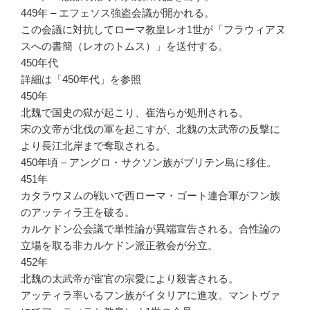
449年 – エフェソス強盗会議が開かれる。
この会議に対抗してローマ教皇レオ1世が「フラウィアヌ
スへの書簡（レオのトムス）」を送付する。
450年代
詳細は「450年代」を参照
450年
北魏で国史の獄が起こり、崔浩らが処刑される。
宋の文帝が北伐の軍を起こすが、北魏の太武帝の反撃に
より長江北岸まで奪取される。
450年頃 – アングロ・サクソン族がブリテン島に移住。
451年
カタラウヌムの戦いで西ローマ・ゴート連合軍がフン族
のアッティラ王を破る。
カルケドン公会議で単性論が異端宣告される。合性論の
立場を取る非カルケドン派正教会が分立。
452年
北魏の太武帝が宦官の宗愛により殺害される。
アッティラ率いるフン族がイタリアに進攻。マントヴァ