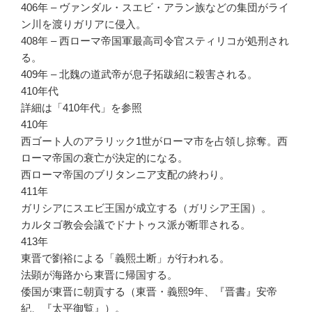
406年 – ヴァンダル・スエビ・アラン族などの集団がライ
ン川を渡りガリアに侵入。
408年 – 西ローマ帝国軍最高司令官スティリコが処刑され
る。
409年 – 北魏の道武帝が息子拓跋紹に殺害される。
410年代
詳細は「410年代」を参照
410年
西ゴート人のアラリック1世がローマ市を占領し掠奪。西
ローマ帝国の衰亡が決定的になる。
西ローマ帝国のブリタンニア支配の終わり。
411年
ガリシアにスエビ王国が成立する（ガリシア王国）。
カルタゴ教会会議でドナトゥス派が断罪される。
413年
東晋で劉裕による「義熙土断」が行われる。
法顕が海路から東晋に帰国する。
倭国が東晋に朝貢する（東晋・義熙9年、『晋書』安帝
紀、『太平御覧』）。