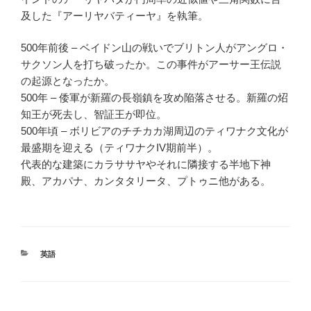
及した『アーリヤバティーヤ』を執筆。
500年前後 – ベイドン山の戦いでブリトン人がアングロ・
サクソン人を打ち破ったか。この事件がアーサー王伝説
の起源となったか。
500年 – 倭軍が新羅の長嶺鎮を攻め陥落させる。新羅の炤
知王が死去し、智証王が即位。
500年頃 – ボリビアのチチカカ湖周辺のティワナク文化が
最盛期を迎える（ティワナクIV期前半）。
代表的な建築にカラササヤやそれに隣接する半地下神
殿、アカパナ、カンタタリータ、プトゥニ他がある。
カ
英語
テ
ゴ
リ
ー