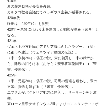
418年
夏の赫連勃勃が長安を占領。
カルタゴ教会会議にてペラギウス主義が断罪される。
420年代
詳細は「420年代」を参照
420年 – 東晋に代わり宋を建国した劉裕が皇帝（武帝）と
なる。
421年
ヴェネト地方住民がアドリア海に面したラグーナ（潟）
に都市を建設（ヴェネツィア建国の伝説）。
（宋・永初2年）- 倭王の讃、宋に朝貢し、宋の武帝か
ら、除綬の詔うける（おそらく安東将軍倭国王）（『宋
書』倭国伝）。
425年
（宋・元嘉2年）- 倭王の讃、司馬の曹達を遣わし、宋の
文帝に貢物を献ずる（『宋書』倭国伝）。
エフタルがバクトリア地方に侵入し、サーサーン朝と激
突。
東ローマ皇帝テオドシウス2世によりコンスタンティノポ