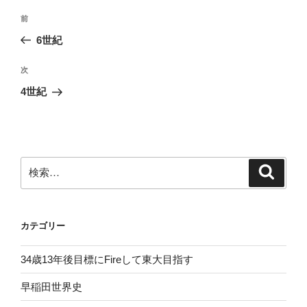
投
前
前
稿
の
6世紀
ナ
投
ビ
稿
次
次
ゲ
の
4世紀
投
ー
稿
シ
ョ
ン
検
検
索
索:
カテゴリー
34歳13年後目標にFireして東大目指す
早稲田世界史