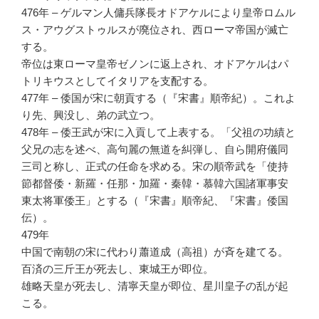
476年 – ゲルマン人傭兵隊長オドアケルにより皇帝ロムル
ス・アウグストゥルスが廃位され、西ローマ帝国が滅亡
する。
帝位は東ローマ皇帝ゼノンに返上され、オドアケルはパ
トリキウスとしてイタリアを支配する。
477年 – 倭国が宋に朝貢する（『宋書』順帝紀）。これよ
り先、興没し、弟の武立つ。
478年 – 倭王武が宋に入貢して上表する。「父祖の功績と
父兄の志を述べ、高句麗の無道を糾弾し、自ら開府儀同
三司と称し、正式の任命を求める。宋の順帝武を「使持
節都督倭・新羅・任那・加羅・秦韓・慕韓六国諸軍事安
東太将軍倭王」とする（『宋書』順帝紀、『宋書』倭国
伝）。
479年
中国で南朝の宋に代わり蕭道成（高祖）が斉を建てる。
百済の三斤王が死去し、東城王が即位。
雄略天皇が死去し、清寧天皇が即位、星川皇子の乱が起
こる。