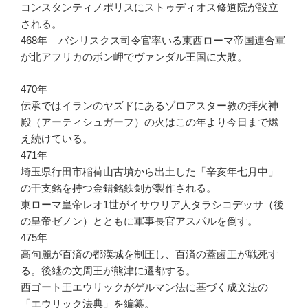
コンスタンティノポリスにストゥディオス修道院が設立
される。
468年 – バシリスクス司令官率いる東西ローマ帝国連合軍
が北アフリカのボン岬でヴァンダル王国に大敗。
470年
伝承ではイランのヤズドにあるゾロアスター教の拝火神
殿（アーティシュガーフ）の火はこの年より今日まで燃
え続けている。
471年
埼玉県行田市稲荷山古墳から出土した「辛亥年七月中」
の干支銘を持つ金錯銘鉄剣が製作される。
東ローマ皇帝レオ1世がイサウリア人タラシコデッサ（後
の皇帝ゼノン）とともに軍事長官アスパルを倒す。
475年
高句麗が百済の都漢城を制圧し、百済の蓋鹵王が戦死す
る。後継の文周王が熊津に遷都する。
西ゴート王エウリックがゲルマン法に基づく成文法の
「エウリック法典」を編纂。