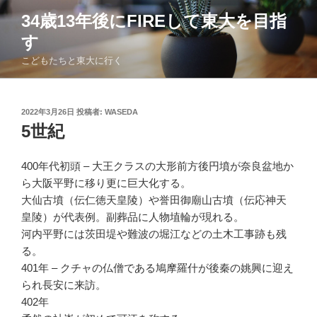
コ
34歳13年後にFIREして東大を目指
ン
す
テ
ン
こどもたちと東大に行く
ツ
へ
ス
投
2022年3月26日
投稿者:
WASEDA
稿
キ
5世紀
日:
ッ
プ
400年代初頭 – 大王クラスの大形前方後円墳が奈良盆地か
ら大阪平野に移り更に巨大化する。
大仙古墳（伝仁徳天皇陵）や誉田御廟山古墳（伝応神天
皇陵）が代表例。副葬品に人物埴輪が現れる。
河内平野には茨田堤や難波の堀江などの土木工事跡も残
る。
401年 – クチャの仏僧である鳩摩羅什が後秦の姚興に迎え
られ長安に来訪。
402年