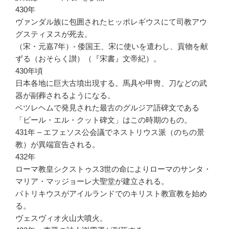
430年
ヴァンダル族に包囲されたヒッポレギウスにて司教アウ
グスティヌスが死去。
（宋・元嘉7年）- 倭国王、宋に使いを遣わし、貢物を献
ずる（おそらく讃）（『宋書』文帝紀）。
430年頃
日本各地に巨大古墳出現する。馬具や甲冑、刀などの武
器が副葬されるようになる。
ベツレヘムで発見された最古のグルジア語碑文である
「ビール・エル・クット碑文」はこの時期のもの。
431年 – エフェソス公会議でネストリウス派（のちの景
教）が異端宣告される。
432年
ローマ教皇シクストゥス3世の命によりローマのサンタ・
マリア・マッジョーレ大聖堂が建立される。
パトリキウスがアイルランドでのキリスト教宣教を始め
る。
ヴェスヴィオ火山大噴火。