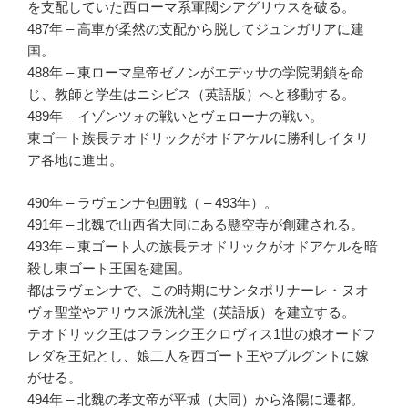
を支配していた西ローマ系軍閥シアグリウスを破る。
487年 – 高車が柔然の支配から脱してジュンガリアに建
国。
488年 – 東ローマ皇帝ゼノンがエデッサの学院閉鎖を命
じ、教師と学生はニシビス（英語版）へと移動する。
489年 – イゾンツォの戦いとヴェローナの戦い。
東ゴート族長テオドリックがオドアケルに勝利しイタリ
ア各地に進出。
490年 – ラヴェンナ包囲戦（ – 493年）。
491年 – 北魏で山西省大同にある懸空寺が創建される。
493年 – 東ゴート人の族長テオドリックがオドアケルを暗
殺し東ゴート王国を建国。
都はラヴェンナで、この時期にサンタポリナーレ・ヌオ
ヴォ聖堂やアリウス派洗礼堂（英語版）を建立する。
テオドリック王はフランク王クロヴィス1世の娘オードフ
レダを王妃とし、娘二人を西ゴート王やブルグントに嫁
がせる。
494年 – 北魏の孝文帝が平城（大同）から洛陽に遷都。