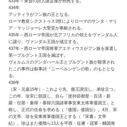
433年 – 東晋の詩人謝霊運が刑死する。
434年
アッティラがフン族の王となる。
ローマ教皇シクストゥス3世によりローマのサンタ・マリ
ア・マッジョーレ大聖堂が奉献される。
435年 – 西ローマ帝国が北アフリカの領土をヴァンダル人
に譲り、ヴァンダル王国が成立する。
437年 – 西ローマ帝国将軍アエティウスがフン族を派遣し
第一ブルグント王国を滅ぼす。
ヴォルムスのグンダハール王とブルグント族が殺害され
たこの事件は叙事詩『ニーベルンゲンの歌』のもととな
る。
438年
（宋・元嘉15年）- これより先、倭王讃没し、弟珍立つ。
この年、珍宋に朝貢し、自ら「使持節都督・百済・新
羅・任那・秦韓・慕韓六国諸軍事安東太将軍倭国王」と
称し、正式の任命を求める（『倭国』倭国伝）。4月、宋
の文帝、珍を安東将軍倭国王とする（『宋書』文帝
紀）。珍はまた倭隋ら13人を平西・征虜・冠軍・輔国将