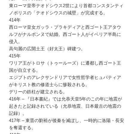
東ローマ皇帝テオドシウス2世により首都コンスタンティ
ノポリスの「テオドシウスの城壁」が完成する。
414年
西ローマ皇女ガッラ・プラキディアと西ゴート王アタウ
ルフがナルボンヌで結婚。西ゴート人がイベリア半島に
侵入。
高句麗の広開土王（好太王）碑建つ。
415年
ワリア王がトロサ（トゥールーズ）に遷都し西ゴート王
国が自立する。
エジプトのアレクサンドリアで女性哲学者ヒュパティア
がキリスト教の修道士らに惨殺される。
デリーの鉄柱が建立される。
416年 – 『日本書紀』では允恭天皇5年のこの年に地震が
起きたと記録されている（允恭地震、日本最古の地震の
記録）。
417年 – 東晋の劉裕が後秦を滅ぼし、一時的に洛陽・長安
を奪還する。