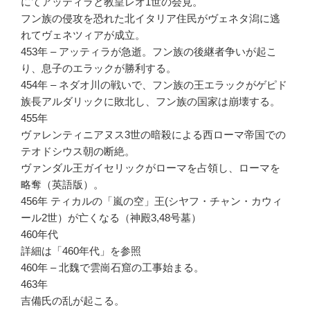
にてアッティラと教皇レオ1世の会見。
フン族の侵攻を恐れた北イタリア住民がヴェネタ潟に逃
れてヴェネツィアが成立。
453年 – アッティラが急逝。フン族の後継者争いが起こ
り、息子のエラックが勝利する。
454年 – ネダオ川の戦いで、フン族の王エラックがゲピド
族長アルダリックに敗北し、フン族の国家は崩壊する。
455年
ヴァレンティニアヌス3世の暗殺による西ローマ帝国での
テオドシウス朝の断絶。
ヴァンダル王ガイセリックがローマを占領し、ローマを
略奪（英語版）。
456年 ティカルの「嵐の空」王(シヤフ・チャン・カウィ
ール2世）が亡くなる（神殿3,48号墓）
460年代
詳細は「460年代」を参照
460年 – 北魏で雲崗石窟の工事始まる。
463年
吉備氏の乱が起こる。