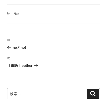
カ
英語
テ
ゴ
リ
ー
投
前
前
稿
の
noとnot
ナ
投
ビ
稿
次
次
ゲ
の
【単語】bother
投
ー
稿
シ
ョ
ン
検
検
索
索: