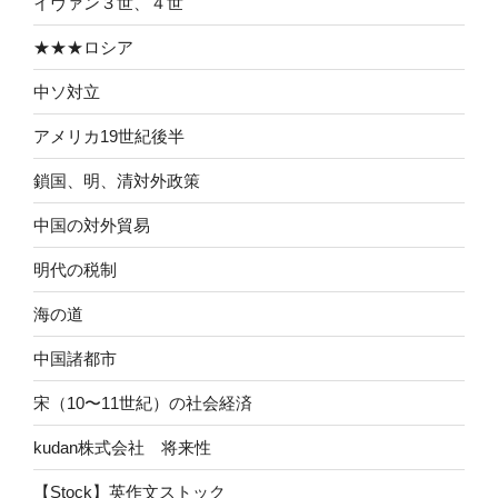
イヴァン３世、４世
★★★ロシア
中ソ対立
アメリカ19世紀後半
鎖国、明、清対外政策
中国の対外貿易
明代の税制
海の道
中国諸都市
宋（10〜11世紀）の社会経済
kudan株式会社 将来性
【Stock】英作文ストック