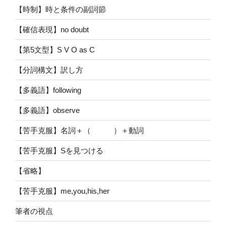
【時制】時と条件の副詞節
【確信表現】no doubt
【第5文型】S V O as C
【分詞構文】訳し方
【多義語】following
【多義語】observe
【苦手克服】名詞＋（ ）＋動詞
【苦手克服】Sを見つける
【省略】
【苦手克服】me,you,his,her
筆者の視点