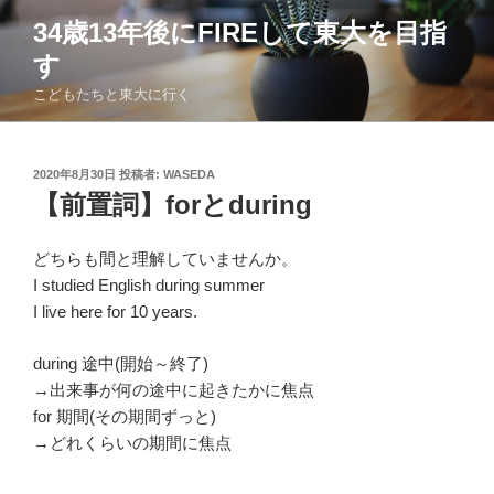
コ
34歳13年後にFIREして東大を目指
ン
す
テ
ン
こどもたちと東大に行く
ツ
へ
ス
投
2020年8月30日
投稿者:
WASEDA
稿
キ
【前置詞】forとduring
日:
ッ
プ
どちらも間と理解していませんか。
I studied English during summer
I live here for 10 years.
during 途中(開始～終了)
→出来事が何の途中に起きたかに焦点
for 期間(その期間ずっと)
→どれくらいの期間に焦点