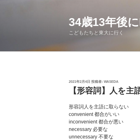
コ
ン
テ
34歳13年後
ン
こどもたちと東大に行く
ツ
へ
ス
キ
ッ
プ
投
2021年2月4日
投稿者:
WASEDA
稿
【形容詞】人を主
日:
形容詞人を主語に取らない
convenient 都合がいい
inconvenient 都合が悪い
necessary 必要な
unnecessary 不要な