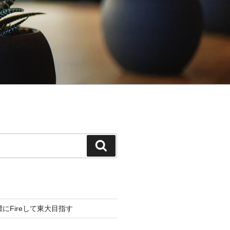
検
索
標にFireして東大目指す