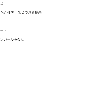
フ場
8％が疲弊 米英で調査結果
イート
リンガール英会話