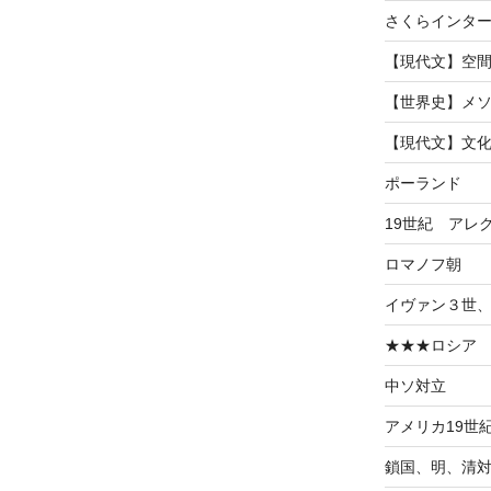
稿
さくらインタ
【現代文】空
【世界史】メ
【現代文】文
ポーランド
19世紀 アレ
ロマノフ朝
イヴァン３世
★★★ロシア
中ソ対立
アメリカ19世
鎖国、明、清