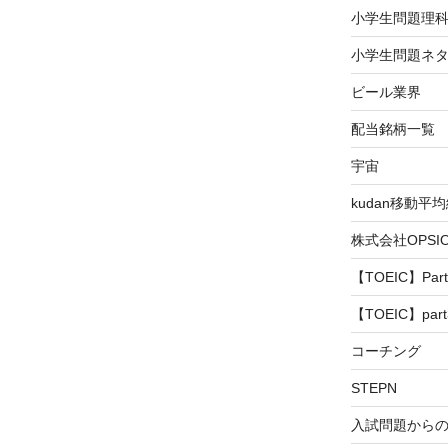
小学生問題理
小学生問題ネタ
ビール業界
配当銘柄一覧
宇宙
kudan移動平
株式会社OPS
【TOEIC】Part
【TOEIC】part
コーチング
STEPN
入試問題から