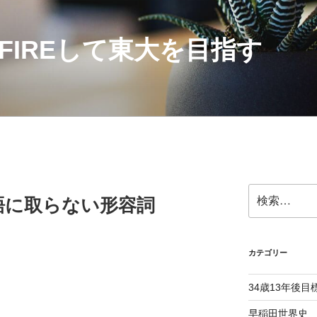
にFIREして東大を目指す
検
語に取らない形容詞
索:
カテゴリー
34歳13年後目
早稲田世界史