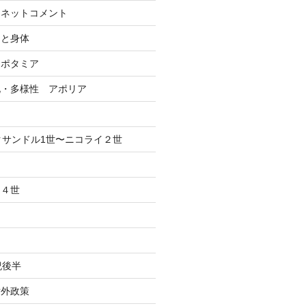
ーネットコメント
間と身体
ソポタミア
化・多様性 アポリア
クサンドル1世〜ニコライ２世
、４世
紀後半
対外政策