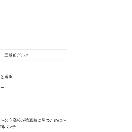
田 三越前グルメ
志と選択
ろー
！〜公立高校が強豪校に勝つために〜
先制パンチ