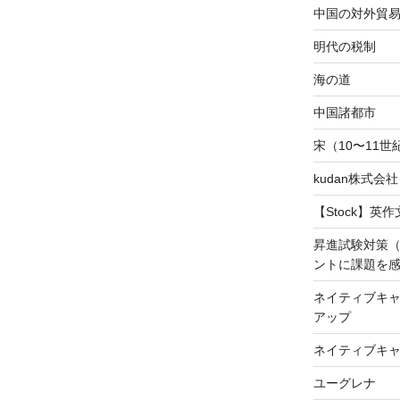
中国の対外貿
明代の税制
海の道
中国諸都市
宋（10〜11
kudan株式会
【Stock】英
昇進試験対策
ントに課題を
ネイティブキャ
アップ
ネイティブキ
ユーグレナ