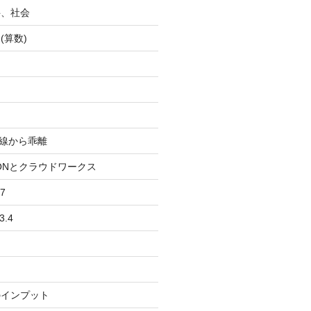
科、社会
(算数)
均線から乖離
IONとクラウドワークス
7
3.4
のインプット