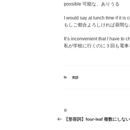
possible 可能な、ありうる
I would say at lunch time if it is
もしご都合よろしければ昼間な
It’s inconvenient that I have to c
私が学校に行くのに３回も電車
カ
英語
テ
ゴ
リ
ー
投
前
前
稿
の
【形容詞】four-leaf 複数にしない
投
ナ