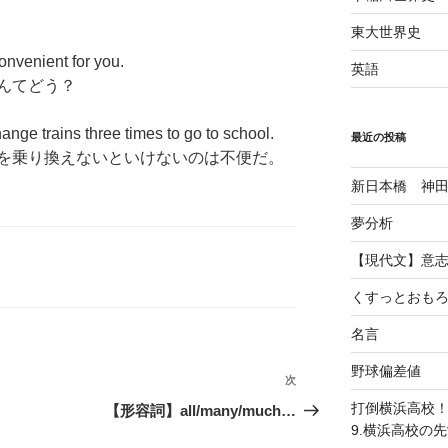
東大世界史
 convenient for you.
英語
んてどう？
hange trains three times to go to school.
最近の投稿
を乗り換えないといけないのは不便だ。
新日本橋 神
夢分析
【現代文】意
くすっとおも
名言
野球偏差値
次
次
の
打倒横浜高校
【形容詞】all/many/much…
投
9.横浜高校の