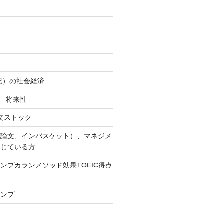
易
世紀）の社会経済
社 将来性
作文ストック
（論文、インバスケット）、マネジメ
感じている方
ンプカランメソッド効果TOEIC得点
ャンプ