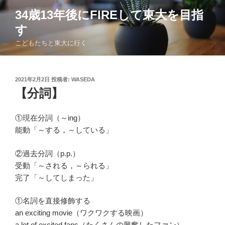
コ
34歳13年後にFIREして東大を目指
ン
す
テ
ン
こどもたちと東大に行く
ツ
へ
ス
投
2021年2月2日
投稿者:
WASEDA
稿
キ
【分詞】
日:
ッ
プ
①現在分詞（～ing）
能動「～する，～している」
②過去分詞（p.p.）
受動「～される，～られる」
完了「～してしまった」
①名詞を直接修飾する
an exciting movie（ワクワクする映画）
a lot of excited fans（たくさんの興奮したファン）