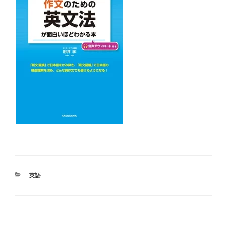
カ
英語
テ
ゴ
リ
ー
投