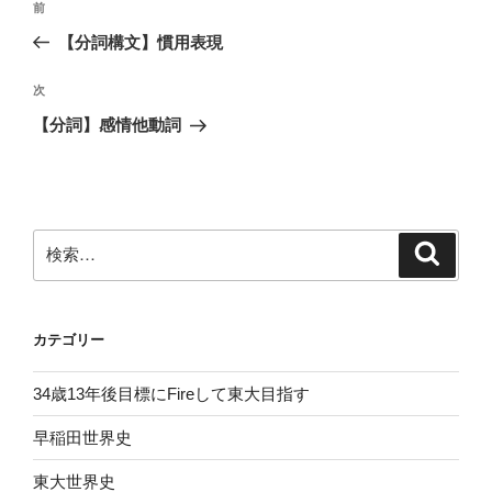
前
前
稿
の
【分詞構文】慣用表現
ナ
投
ビ
稿
次
次
ゲ
の
【分詞】感情他動詞
投
ー
稿
シ
ョ
ン
検
検
索
索:
カテゴリー
34歳13年後目標にFireして東大目指す
早稲田世界史
東大世界史