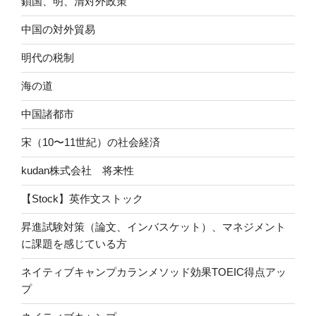
鎖国、明、清対外政策
中国の対外貿易
明代の税制
海の道
中国諸都市
宋（10〜11世紀）の社会経済
kudan株式会社 将来性
【Stock】英作文ストック
昇進試験対策（論文、インバスケット）、マネジメント
に課題を感じている方
ネイティブキャンプカランメソッド効果TOEIC得点アッ
プ