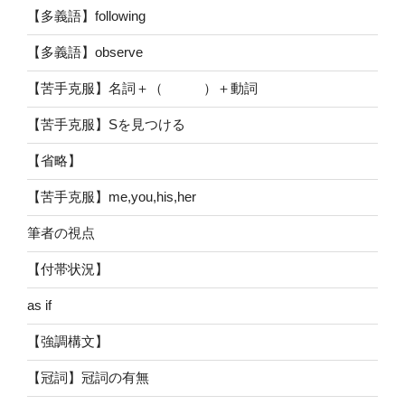
【多義語】following
【多義語】observe
【苦手克服】名詞＋（ ）＋動詞
【苦手克服】Sを見つける
【省略】
【苦手克服】me,you,his,her
筆者の視点
【付帯状況】
as if
【強調構文】
【冠詞】冠詞の有無