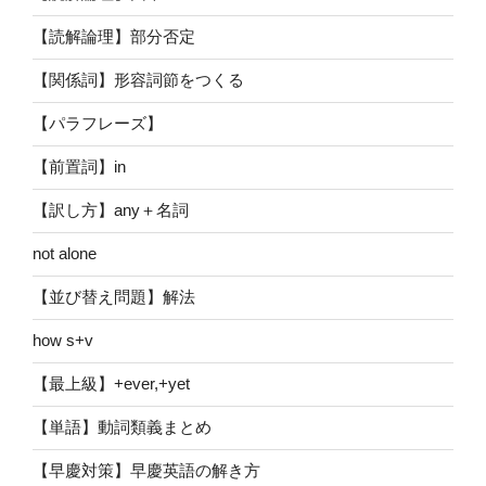
【読解論理】部分否定
【関係詞】形容詞節をつくる
【パラフレーズ】
【前置詞】in
【訳し方】any＋名詞
not alone
【並び替え問題】解法
how s+v
【最上級】+ever,+yet
【単語】動詞類義まとめ
【早慶対策】早慶英語の解き方