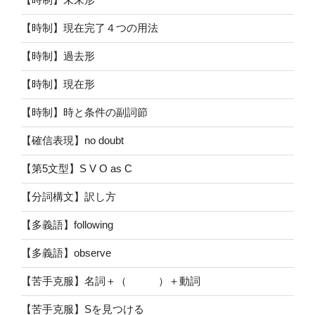
【時制】現在完了４つの用法
【時制】過去形
【時制】現在形
【時制】時と条件の副詞節
【確信表現】no doubt
【第5文型】S V O as C
【分詞構文】訳し方
【多義語】following
【多義語】observe
【苦手克服】名詞＋（ ）＋動詞
【苦手克服】Sを見つける