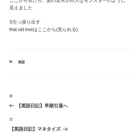
ここから見たら、あの老木が巨大なモンスターのように
見えました
S引っ張り出す
that old treeはここから(見られる)
カ
英語
テ
ゴ
リ
ー
投
前
前
稿
の
【英語日記】早期引退へ
ナ
投
ビ
稿
次
次
ゲ
の
【英語日記】マネタイズ
投
ー