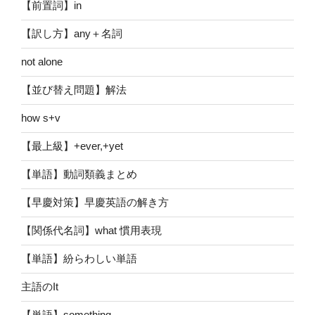
【前置詞】in
【訳し方】any＋名詞
not alone
【並び替え問題】解法
how s+v
【最上級】+ever,+yet
【単語】動詞類義まとめ
【早慶対策】早慶英語の解き方
【関係代名詞】what 慣用表現
【単語】紛らわしい単語
主語のIt
【単語】something