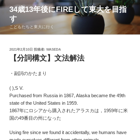
コ
34歳13年後にFIREして東大を目指
ン
す
テ
ン
こどもたちと東大に行く
ツ
へ
ス
投
2021年2月10日
投稿者:
WASEDA
稿
キ
【分詞構文】文法解法
日:
ッ
プ
・副詞のかたまり
( ),S V.
Purchased from Russia in 1867, Alaska became the 49th
state of the United States in 1959.
1867年にロシアから購入されたアラスカは，1959年に米
国の49番目の州になった
Using fire since we found it accidentally, we humans have
made ourselves different from other animals.