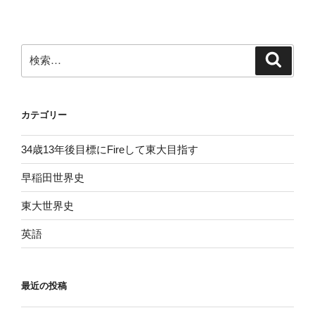
稿
シ
ョ
ン
検
検
索
索:
カテゴリー
34歳13年後目標にFireして東大目指す
早稲田世界史
東大世界史
英語
最近の投稿