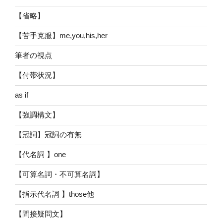
【省略】
【苦手克服】me,you,his,her
筆者の視点
【付帯状況】
as if
【強調構文】
【冠詞】冠詞の有無
【代名詞 】one
【可算名詞・不可算名詞】
【指示代名詞 】those他
【間接疑問文】