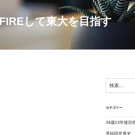
にFIREして東大を目指す
検
索:
カテゴリー
34歳13年後目
早稲田世界史