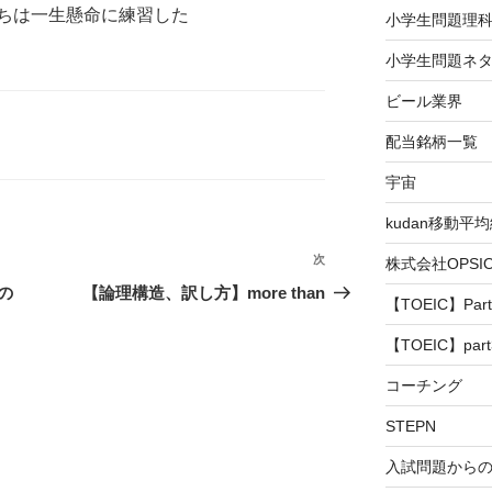
ちは一生懸命に練習した
小学生問題理
小学生問題ネタ
ビール業界
配当銘柄一覧
宇宙
kudan移動平
次
次
株式会社OPS
の
の
【論理構造、訳し方】more than
【TOEIC】Part
投
稿
【TOEIC】part
コーチング
STEPN
入試問題から