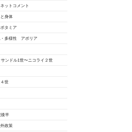
ーネットコメント
間と身体
ソポタミア
化・多様性 アポリア
クサンドル1世〜ニコライ２世
、４世
紀後半
対外政策