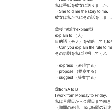
私は手紙を彼女に送りました。
・She told me the story to me.
彼女は私たちにその話をしまし
②授与動詞”explain型
explain to （人)
目的語（モノ）を省略してもto
・Can you explain the rule to m
その規則を私に説明してくれ
・express （表現する）
・propose （提案する）
・suggest （提案する）
③from A to B
I work from Monday to Friday.
私は月曜日から金曜日まで働き
（期間の表現。Toは時間の到達