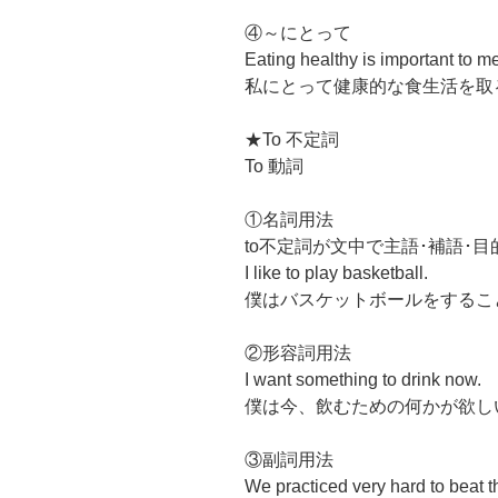
④～にとって
Eating healthy is important to m
私にとって健康的な食生活を取
★To 不定詞
To 動詞
①名詞用法
to不定詞が文中で主語･補語･
I like to play basketball.
僕はバスケットボールをするこ
②形容詞用法
I want something to drink now.
僕は今、飲むための何かが欲し
③副詞用法
We practiced very hard to beat 