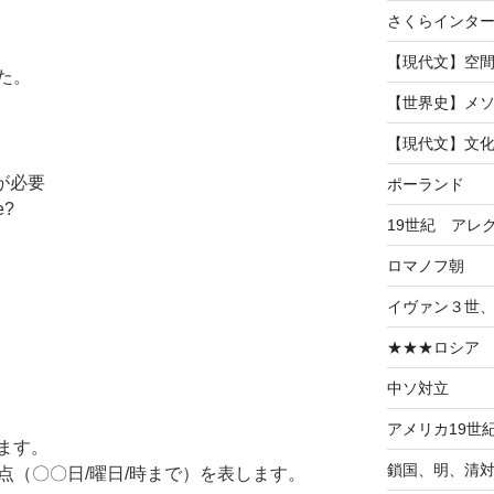
さくらインタ
【現代文】空
た。
【世界史】メ
【現代文】文
が必要
ポーランド
e?
19世紀 アレ
ロマノフ朝
イヴァン３世
★★★ロシア
中ソ対立
アメリカ19世
ます。
鎖国、明、清
点（〇〇日/曜日/時まで）を表します。