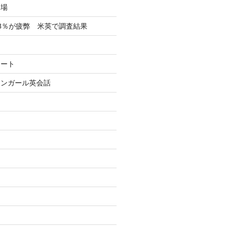
フ場
8％が疲弊 米英で調査結果
イート
リンガール英会話