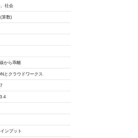
科、社会
(算数)
均線から乖離
IONとクラウドワークス
7
3.4
のインプット