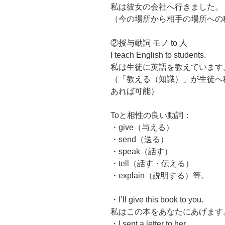
私は彼女の会社へ行きました。
（今の場所から相手の場所への
②授与動詞 モノ to 人
I teach English to students.
私は生徒に英語を教えています
（「教える（知識）」が生徒へ
あれば可能）
Toと相性の良い動詞：
・give（与える）
・send（送る）
・speak（話す）
・tell（話す・伝える）
・explain（説明する）等。
・I’ll give this book to you.
私はこの本をあなたにあげます
・I sent a letter to her.