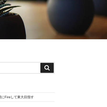
検
索
標にFireして東大目指す