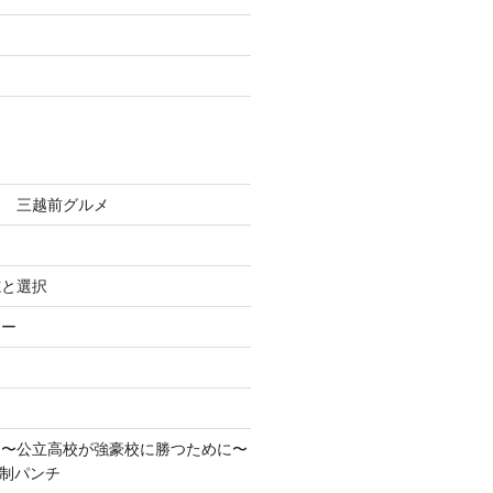
田 三越前グルメ
志と選択
ろー
！〜公立高校が強豪校に勝つために〜
先制パンチ