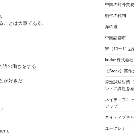
中国の対外貿
明代の税制
e.
ることは大事である。
海の道
中国諸都市
宋（10〜11
kudan株式会
目的語の働きをする
【Stock】英
とが好きだ
昇進試験対策
ントに課題を
ネイティブキャ
アップ
い
ネイティブキ
ユーグレナ
them.