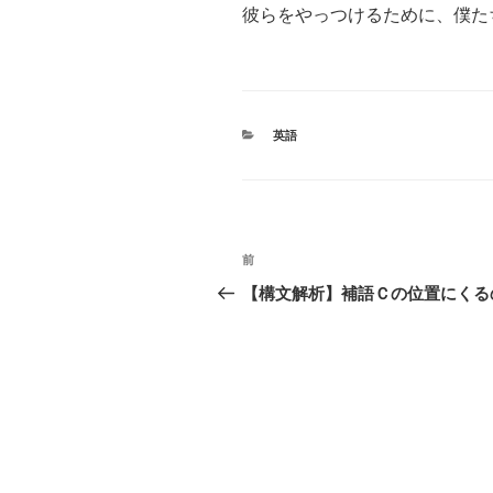
彼らをやっつけるために、僕た
カ
英語
テ
ゴ
リ
ー
投
前
前
稿
の
【構文解析】補語Ｃの位置にくる
投
ナ
稿
ビ
ゲ
ー
シ