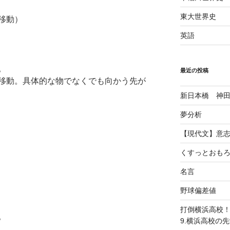
東大世界史
移動）
英語
。
最近の投稿
移動。具体的な物でなくでも向かう先が
新日本橋 神
夢分析
【現代文】意
くすっとおも
名言
野球偏差値
打倒横浜高校
。
9.横浜高校の