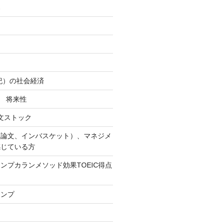
易
世紀）の社会経済
社 将来性
作文ストック
（論文、インバスケット）、マネジメ
感じている方
ンプカランメソッド効果TOEIC得点
ャンプ