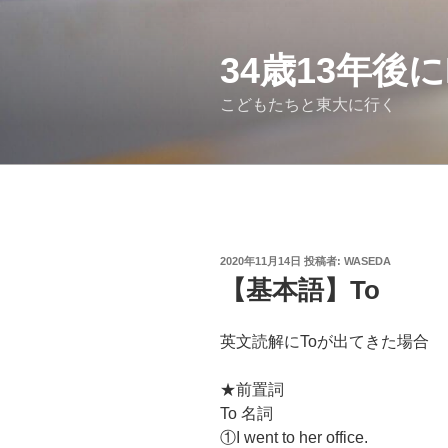
コ
ン
テ
34歳13年後
ン
こどもたちと東大に行く
ツ
へ
ス
キ
ッ
プ
投
2020年11月14日
投稿者:
WASEDA
稿
【基本語】To
日:
英文読解にToが出てきた場合
★前置詞
To 名詞
①I went to her office.