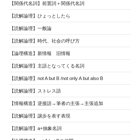
【関係代名詞】前置詞＋関係代名詞
【読解論理】ひょっとしたら
【読解論理】一般論
【読解論理】時代、社会の呼び方
【論理構造】新情報 旧情報
【読解論理】主語となってくる名詞
【読解論理】not A but B /not only A but also B
【読解論理】ストレス語
【情報構造】逆接語→筆者の主張→主張追加
【読解論理】譲歩を表す表現
【読解論理】a+抽象名詞