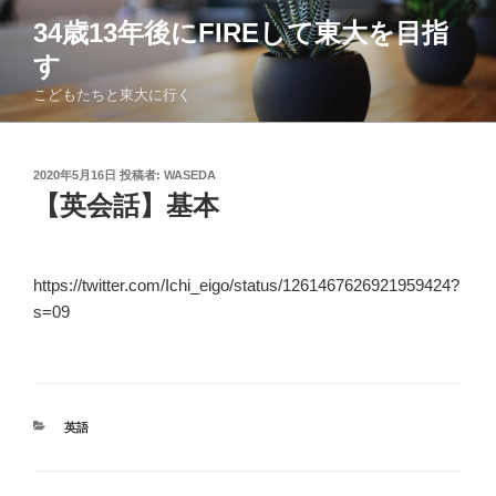
コ
34歳13年後にFIREして東大を目指
ン
す
テ
ン
こどもたちと東大に行く
ツ
へ
ス
投
2020年5月16日
投稿者:
WASEDA
稿
キ
【英会話】基本
日:
ッ
プ
https://twitter.com/Ichi_eigo/status/1261467626921959424?
s=09
カ
英語
テ
ゴ
リ