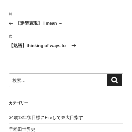
ー
投
前
前
稿
の
【定型表現】 I mean ～
ナ
投
ビ
稿
次
次
ゲ
の
【熟語】thinking of ways to –
投
ー
稿
シ
ョ
ン
検
検
索
索:
カテゴリー
34歳13年後目標にFireして東大目指す
早稲田世界史