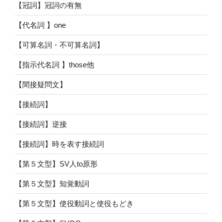
【冠詞】冠詞の有無
【代名詞 】one
【可算名詞・不可算名詞】
【指示代名詞 】those他
【間接疑問文】
【接続詞】
【接続詞】逆接
【接続詞】時を表す接続詞
【第５文型】SV人to原形
【第５文型】知覚動詞
【第５文型】使役動詞と使役もどき