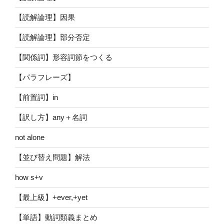
【読解論理】因果
【読解論理】部分否定
【関係詞】形容詞節をつくる
【パラフレーズ】
【前置詞】in
【訳し方】any＋名詞
not alone
【並び替え問題】解法
how s+v
【最上級】+ever,+yet
【単語】動詞類義まとめ