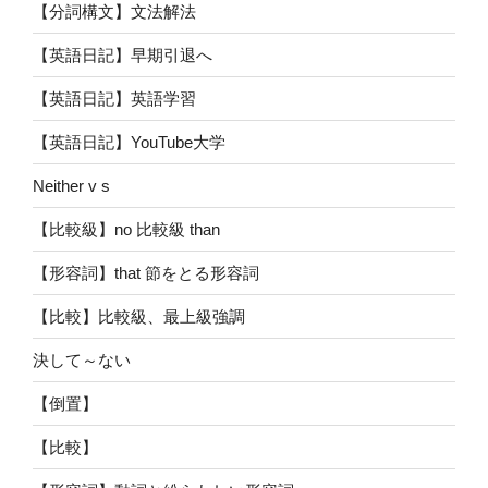
【分詞構文】文法解法
【英語日記】早期引退へ
【英語日記】英語学習
【英語日記】YouTube大学
Neither v s
【比較級】no 比較級 than
【形容詞】that 節をとる形容詞
【比較】比較級、最上級強調
決して～ない
【倒置】
【比較】