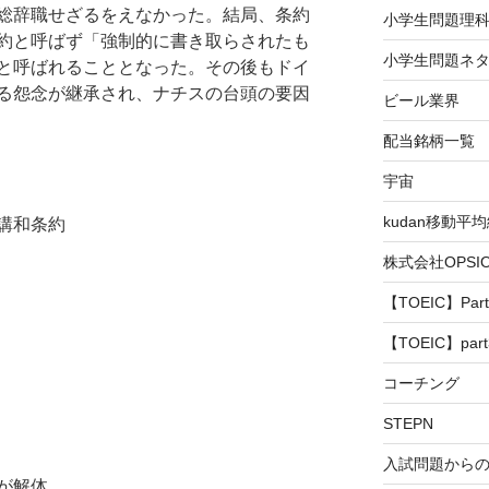
総辞職せざるをえなかった。結局、条約
小学生問題理
約と呼ばず「強制的に書き取らされたも
小学生問題ネタ
と呼ばれることとなった。その後もドイ
る怨念が継承され、ナチスの台頭の要因
ビール業界
配当銘柄一覧
宇宙
kudan移動平
講和条約
株式会社OPS
【TOEIC】Part
【TOEIC】part
コーチング
STEPN
入試問題から
が解体