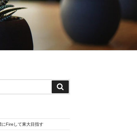
検
索
標にFireして東大目指す