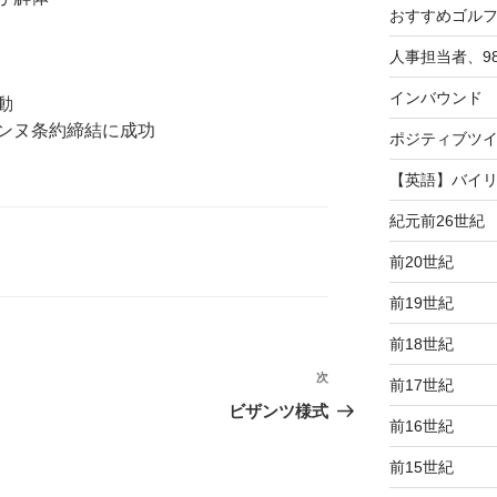
おすすめゴル
人事担当者、9
インバウンド
動
ンヌ条約締結に成功
ポジティブツ
【英語】バイ
紀元前26世紀
前20世紀
前19世紀
前18世紀
次
次
前17世紀
の
ビザンツ様式
前16世紀
投
稿
前15世紀