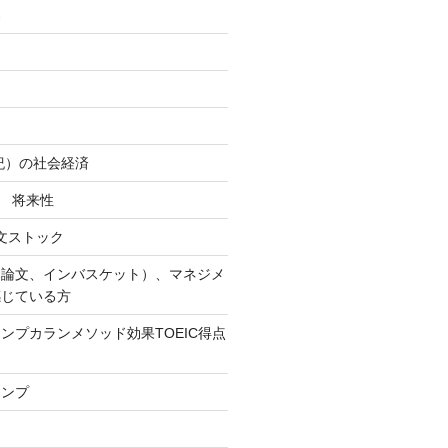
易
世紀）の社会経済
社 将来性
作文ストック
（論文、インバスケット）、マネジメ
感じている方
ンプカランメソッド効果TOEIC得点
ャンプ