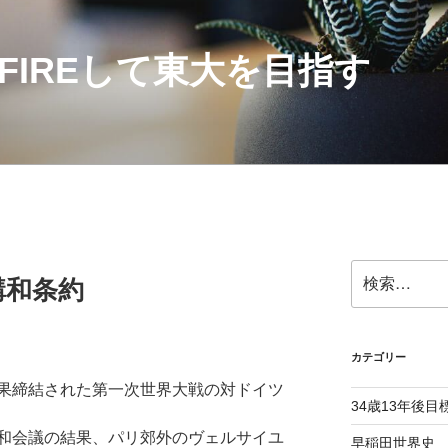
にFIREして東大を目指す
検
講和条約
索:
カテゴリー
果締結された第一次世界大戦の対ドイツ
34歳13年後目
和会議の結果、パリ郊外のヴェルサイユ
早稲田世界史