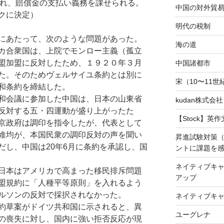
され、賠償金の支払い義務を課せられる。
中国の対外貿
クに決定）
明代の税制
にあたって、次のような問題があった。
海の道
カ合衆国は、上院でモンロー主義（孤立
盟加盟に反対したため、１９２０年３月
中国諸都市
た。そのためヴェルサイユ条約とは別に
宋（10〜11
和条約を締結した。
和会議に参加した中国は、日本の山東省
kudan株式会
反対する五・四運動が盛り上がったた
【Stock】英
京政府は調印を指令したが、代表として
維均が、本国民衆の調印反対の声を聞い
昇進試験対策
だし、中国は20年6月に条約を承認し、国
ントに課題を
ネイティブキャ
日本はアメリカで高まった移民排斥問題
アップ
盟規約に「人種平等原則」を入れるよう
ルソンの反対で採択されなかった。
ネイティブキ
約草案がドイツ共和国に示されると、異
ユーグレナ
の喪失に対し、国内に強い拒否反応が現