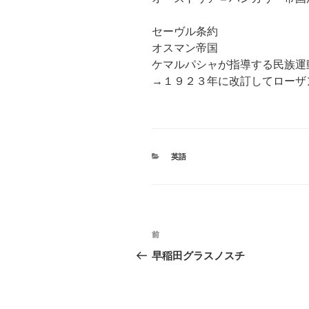
セーヴル条約
オスマン帝国
ケマルパシャが指導する民族運
→１９２３年に改訂してローザ
カ
英語
テ
ゴ
リ
ー
投
前
前
稿
の
早稲田グラスノスチ
投
ナ
稿
ビ