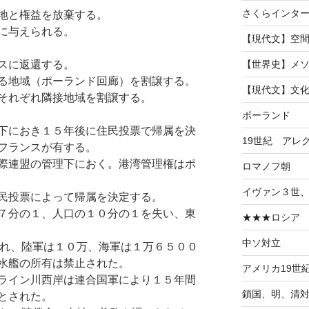
さくらインタ
地と権益を放棄する。
に与えられる。
【現代文】空
スに返還する。
【世界史】メ
る地域（ポーランド回廊）を割譲する。
【現代文】文
それぞれ隣接地域を割譲する。
ポーランド
下におき１５年後に住民投票で帰属を決
19世紀 アレ
フランスが有する。
際連盟の管理下におく。港湾管理権はポ
ロマノフ朝
イヴァン３世
民投票によって帰属を決定する。
７分の１、人口の１０分の１を失い、東
★★★ロシア
中ソ対立
され、陸軍は１０万、海軍は１万６５００
水艦の所有は禁止された。
アメリカ19世
ライン川西岸は連合国軍により１５年間
鎖国、明、清
とされた。