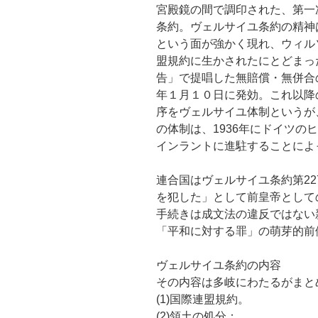
宮殿鏡の間で調印された、第一
条約。ヴェルサイユ条約の精神
という面が強かく現れ、ウィル
盟規約に生かされたにとどまっ
告」で提唱した無賠償・無併合
年１月１０日に発効。これ以降
序をヴェルサイユ体制というが
の体制は、1936年にドイツの
インラントに進駐することによ
連合国はヴェルサイユ条約第2
を犯した」として前皇帝として
手続きは成文法の違反ではない
「平和に対する罪」の萌芽的前
ヴェルサイユ条約の内容
その内容は多岐にわたるがまと
(1)国際連盟規約。
(2)領土の処分：