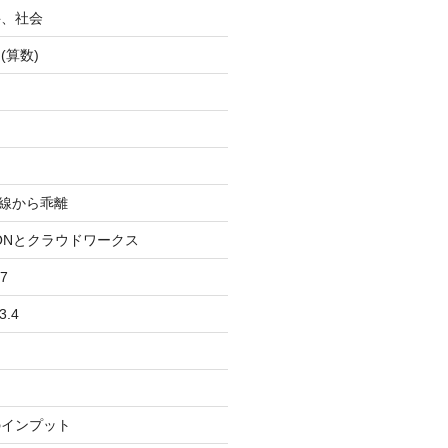
科、社会
(算数)
均線から乖離
IONとクラウドワークス
7
3.4
のインプット