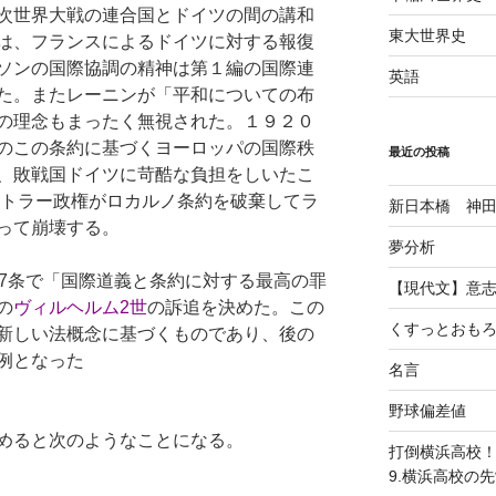
次世界大戦の連合国とドイツの間の講和
東大世界史
は、フランスによるドイツに対する報復
ソンの国際協調の精神は第１編の国際連
英語
た。またレーニンが「平和についての布
の理念もまったく無視された。１９２０
のこの条約に基づくヨーロッパの国際秩
最近の投稿
、敗戦国ドイツに苛酷な負担をしいたこ
ヒトラー政権がロカルノ条約を破棄してラ
新日本橋 神
って崩壊する。
夢分析
27条で「国際道義と条約に対する最高の罪
【現代文】意
の
ヴィルヘルム2世
の訴追を決めた。この
くすっとおも
新しい法概念に基づくものであり、後の
例となった
名言
野球偏差値
めると次のようなことになる。
打倒横浜高校
9.横浜高校の