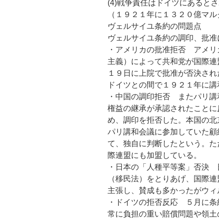
(4)戦争責任はドイツにあると
（１９２１年に１３２０億マル
ヴェルサイユ条約の問題点
ヴェルサイユ条約の調印、批准
・アメリカの批准拒否 アメリ
主義）によって共和党が国際連
１９日に上院で批准が否決され
ドイツとの間で１９２１年に講
・中国の調印拒否 またパリ講
権益の継承が承認されたことに
め、調印を拒否した。本国の北
パリ講和会議に参加していた顧
て、独自に判断したという。た
際連盟にも加盟している。
・日本の「人種平等案」否決 
（移民法）をとりあげ、国際連
主張し、賛成も多かったがウィ
・ドイツの拒否反応 ５月に条
常に負担の重い賠償問題や領土