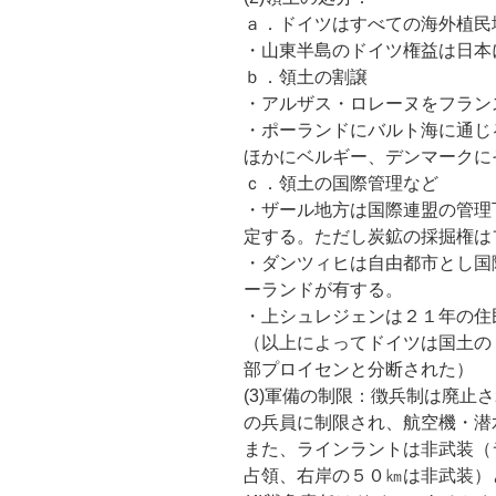
ａ．ドイツはすべての海外植民
・山東半島のドイツ権益は日本
ｂ．領土の割譲
・アルザス・ロレーヌをフラン
・ポーランドにバルト海に通じ
ほかにベルギー、デンマークに
ｃ．領土の国際管理など
・ザール地方は国際連盟の管理
定する。ただし炭鉱の採掘権は
・ダンツィヒは自由都市とし国
ーランドが有する。
・上シュレジェンは２１年の住
（以上によってドイツは国土の
部プロイセンと分断された）
(3)軍備の制限：徴兵制は廃止
の兵員に制限され、航空機・潜
また、ラインラントは非武装（
占領、右岸の５０㎞は非武装）