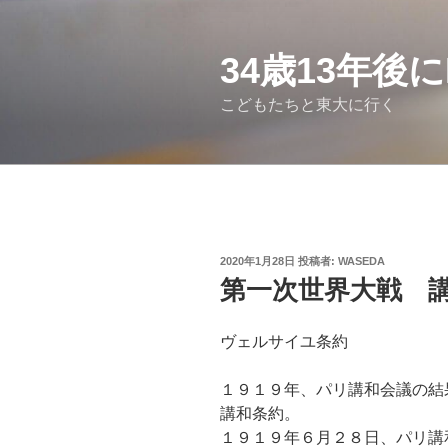
コ
ン
テ
34歳13年後
ン
こどもたちと東大に行く
ツ
へ
ス
キ
ッ
プ
投
2020年1月28日
投稿者:
WASEDA
稿
第一次世界大戦 
日:
ヴェルサイユ条約
１９１９年、パリ講和会議の結
講和条約。
１９１９年６月２８日、パリ講