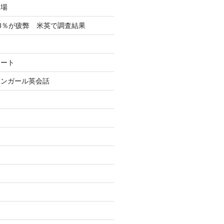
フ場
8％が疲弊 米英で調査結果
イート
リンガール英会話