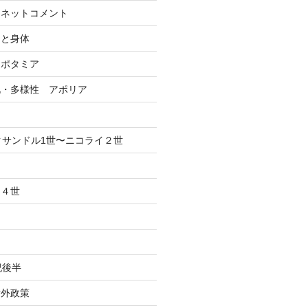
ーネットコメント
間と身体
ソポタミア
化・多様性 アポリア
クサンドル1世〜ニコライ２世
、４世
紀後半
対外政策