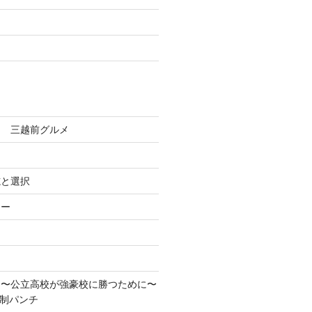
田 三越前グルメ
志と選択
ろー
！〜公立高校が強豪校に勝つために〜
先制パンチ