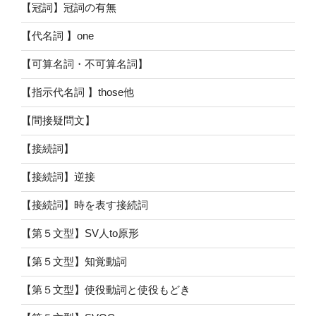
【冠詞】冠詞の有無
【代名詞 】one
【可算名詞・不可算名詞】
【指示代名詞 】those他
【間接疑問文】
【接続詞】
【接続詞】逆接
【接続詞】時を表す接続詞
【第５文型】SV人to原形
【第５文型】知覚動詞
【第５文型】使役動詞と使役もどき