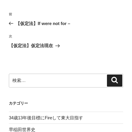
ー
投
前
前
稿
の
【仮定法】If were not for –
ナ
投
ビ
稿
次
次
ゲ
の
【仮定法】仮定法現在
投
ー
稿
シ
ョ
ン
検
検
索
索:
カテゴリー
34歳13年後目標にFireして東大目指す
早稲田世界史