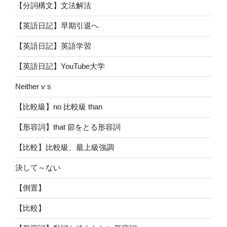
【分詞構文】文法解法
【英語日記】早期引退へ
【英語日記】英語学習
【英語日記】YouTube大学
Neither v s
【比較級】no 比較級 than
【形容詞】that 節をとる形容詞
【比較】比較級、最上級強調
決して～ない
【倒置】
【比較】