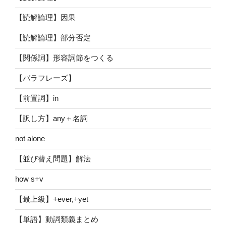
【読解論理】因果
【読解論理】部分否定
【関係詞】形容詞節をつくる
【パラフレーズ】
【前置詞】in
【訳し方】any＋名詞
not alone
【並び替え問題】解法
how s+v
【最上級】+ever,+yet
【単語】動詞類義まとめ