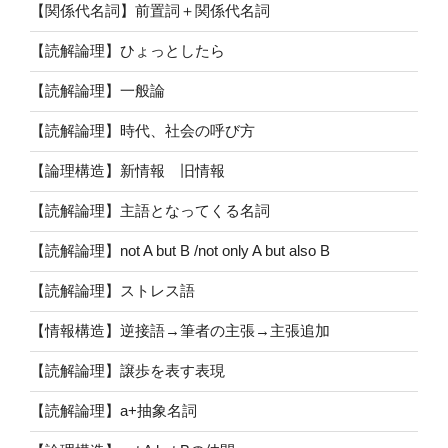
【関係代名詞】前置詞＋関係代名詞
【読解論理】ひょっとしたら
【読解論理】一般論
【読解論理】時代、社会の呼び方
【論理構造】新情報 旧情報
【読解論理】主語となってくる名詞
【読解論理】not A but B /not only A but also B
【読解論理】ストレス語
【情報構造】逆接語→筆者の主張→主張追加
【読解論理】譲歩を表す表現
【読解論理】a+抽象名詞