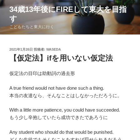
コ
34歳13年後にFIREして東大を目指
ン
す
テ
ン
こどもたちと東大に行く
ツ
へ
ス
投
2021年1月26日
投稿者:
WASEDA
稿
キ
【仮定法】ifを用いない仮定法
日:
ッ
プ
仮定法の目印は助動詞の過去形
A true friend would not have done such a thing.
本当の友達なら、そんなことはしなかっただろうに。
With a little more patience, you could have succeeded.
もう少し辛抱していたら成功できたであろうに
Any student who should do that would be punished.
どんな生徒でもそんなことをすれば罰せられるだろう