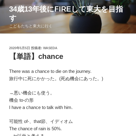
コ
34歳13年後にFIREして東大を目指
ン
す
テ
ン
こどもたちと東大に行く
ツ
へ
ス
投
2020年5月5日
投稿者:
WASEDA
稿
キ
【単語】chance
日:
ッ
プ
There was a chance to die on the journey.
旅行中に死にかかった。(死ぬ機会にあった。)
→悪い機会にも使う。
機会 to-の形
I have a chance to talk with him.
可能性 of-、that節、イディオム
The chance of rain is 50%.
→to以外と考える