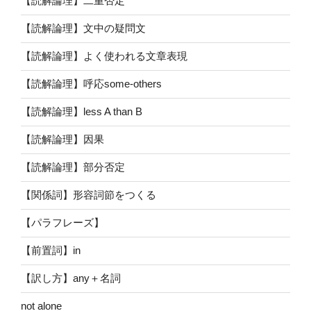
【読解論理】二重否定
【読解論理】文中の疑問文
【読解論理】よく使われる文章表現
【読解論理】呼応some-others
【読解論理】less A than B
【読解論理】因果
【読解論理】部分否定
【関係詞】形容詞節をつくる
【パラフレーズ】
【前置詞】in
【訳し方】any＋名詞
not alone