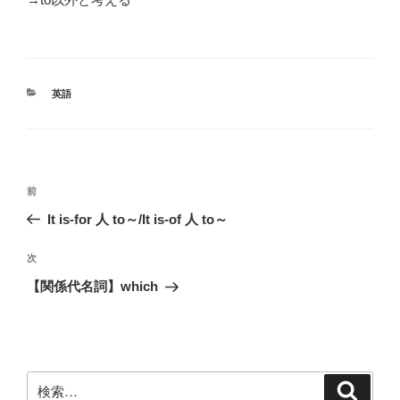
カ
英語
テ
ゴ
リ
ー
投
前
前
稿
の
It is-for 人 to～/It is-of 人 to～
ナ
投
ビ
稿
次
次
ゲ
の
【関係代名詞】which
投
ー
稿
シ
ョ
ン
検
検
索