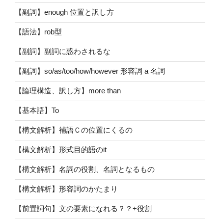
【副詞】enough 位置と訳し方
【語法】rob型
【副詞】副詞に惑わされるな
【副詞】so/as/too/how/however 形容詞 a 名詞
【論理構造、訳し方】more than
【基本語】To
【構文解析】補語Ｃの位置にくるの
【構文解析】形式目的語のit
【構文解析】名詞の役割、名詞となるもの
【構文解析】形容詞のかたまり
【前置詞句】文の要素になれる？？+役割