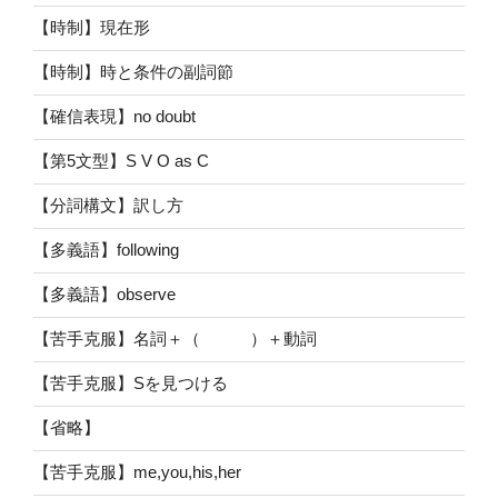
【時制】現在形
【時制】時と条件の副詞節
【確信表現】no doubt
【第5文型】S V O as C
【分詞構文】訳し方
【多義語】following
【多義語】observe
【苦手克服】名詞＋（ ）＋動詞
【苦手克服】Sを見つける
【省略】
【苦手克服】me,you,his,her