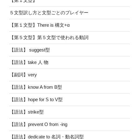
【第１文型】
５文型訳し方と文型ごとのプレイヤー
【第１文型】There is 構文+α
【第５文型】第５文型で使われる動詞
【語法】 suggest型
【語法】take 人 物
【副詞】very
【語法】know A from B型
【語法】hope for S to V型
【語法】strike型
【語法】prevent O from -ing
【語法】dedicate to 名詞・動名詞型