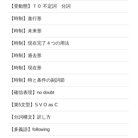
【受動態】ＴＯ 不定詞 分詞
【時制】進行形
【時制】未来形
【時制】現在完了４つの用法
【時制】過去形
【時制】現在形
【時制】時と条件の副詞節
【確信表現】no doubt
【第5文型】S V O as C
【分詞構文】訳し方
【多義語】following