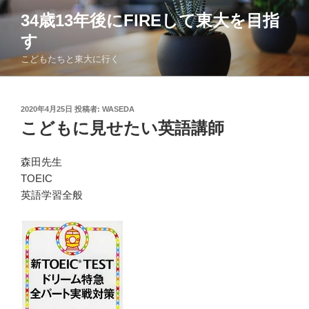
コ
34歳13年後にFIREして東大を目指
ン
す
テ
ン
こどもたちと東大に行く
ツ
へ
ス
投
2020年4月25日
投稿者:
WASEDA
稿
キ
こどもに見せたい英語講師
日:
ッ
プ
森田先生
TOEIC
英語学習全般