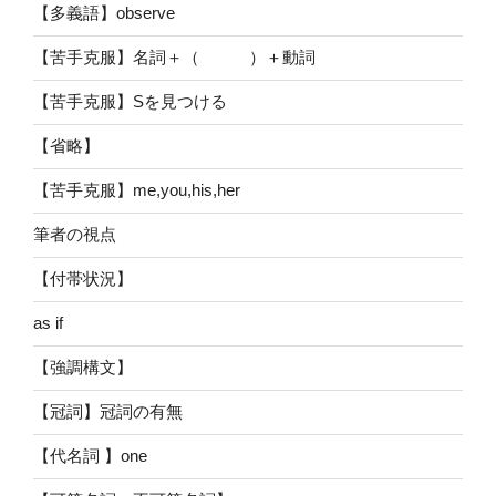
【多義語】observe
【苦手克服】名詞＋（ ）＋動詞
【苦手克服】Sを見つける
【省略】
【苦手克服】me,you,his,her
筆者の視点
【付帯状況】
as if
【強調構文】
【冠詞】冠詞の有無
【代名詞 】one