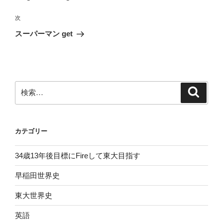
ナ
投
ビ
稿
次
次
ゲ
の
スーパーマン get
投
ー
稿
シ
ョ
ン
検
検
索
索:
カテゴリー
34歳13年後目標にFireして東大目指す
早稲田世界史
東大世界史
英語