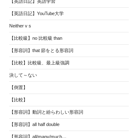
【英語日記】英語学習
【英語日記】YouTube大学
Neither v s
【比較級】no 比較級 than
【形容詞】that 節をとる形容詞
【比較】比較級、最上級強調
決して～ない
【倒置】
【比較】
【形容詞】動詞と紛らわしい形容詞
【形容詞】all half double
【形容詞】all/many/much…