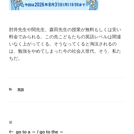
肘井先生や関先生、森田先生の授業が無料もしくは安い
料金でみられる。この先こどもたちの英語レベルは間違
いなく上がってくる。そうなってくると淘汰されるの
は、勉強をやめてしまった今の社会人世代、そう、私た
ちだ。
カ
英語
テ
ゴ
リ
ー
投
前
前
稿
の
go to a ～ / go to the ～