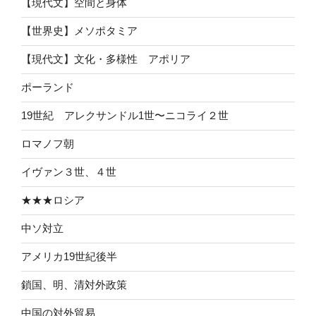
【現代文】空間と身体
【世界史】メソポタミア
【現代文】文化・多様性 アポリア
ポーランド
19世紀 アレクサンドル1世〜ニコライ２世
ロマノフ朝
イヴァン３世、４世
★★★ロシア
中ソ対立
アメリカ19世紀後半
鎖国、明、清対外政策
中国の対外貿易