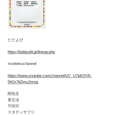
ただよび
https://tadayobi.jp/lineup.php
moritetsuchannel
https://www.youtube.com/channel/UC_U7pKOVK-
0hGr7bDmy2mng
関先生
英文法
TOEIC
スタディサプリ