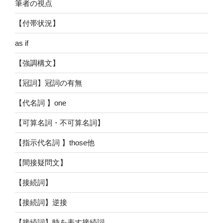
筆者の視点
【付帯状況】
as if
【強調構文】
【冠詞】冠詞の有無
【代名詞 】one
【可算名詞・不可算名詞】
【指示代名詞 】those他
【間接疑問文】
【接続詞】
【接続詞】逆接
【接続詞】時を表す接続詞