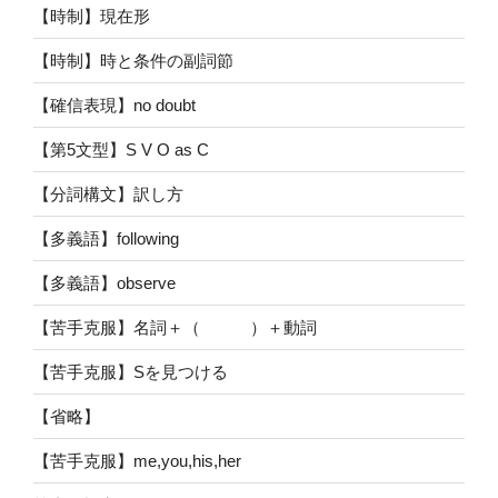
【時制】現在形
【時制】時と条件の副詞節
【確信表現】no doubt
【第5文型】S V O as C
【分詞構文】訳し方
【多義語】following
【多義語】observe
【苦手克服】名詞＋（ ）＋動詞
【苦手克服】Sを見つける
【省略】
【苦手克服】me,you,his,her