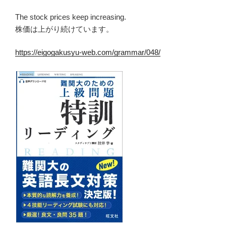
The stock prices keep increasing.
株価は上がり続けています。
https://eigogakusyu-web.com/grammar/048/