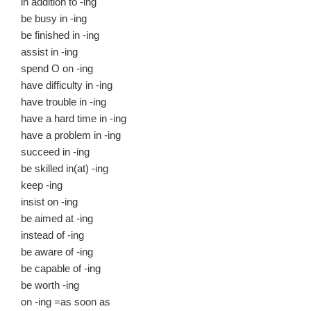
in addition to -ing
be busy in -ing
be finished in -ing
assist in -ing
spend O on -ing
have difficulty in -ing
have trouble in -ing
have a hard time in -ing
have a problem in -ing
succeed in -ing
be skilled in(at) -ing
keep -ing
insist on -ing
be aimed at -ing
instead of -ing
be aware of -ing
be capable of -ing
be worth -ing
on -ing =as soon as