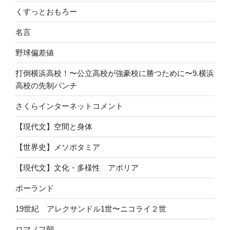
くすっとおもろー
名言
野球偏差値
打倒横浜高校！〜公立高校が強豪校に勝つために〜9.横浜
高校の先制パンチ
さくらインターネットコメント
【現代文】空間と身体
【世界史】メソポタミア
【現代文】文化・多様性 アポリア
ポーランド
19世紀 アレクサンドル1世〜ニコライ２世
ロマノフ朝