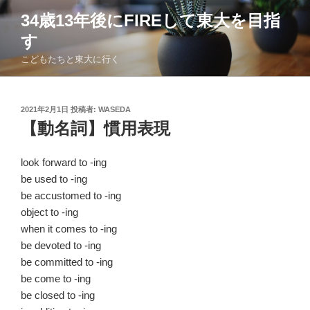
コ
34歳13年後にFIREして東大を目指
ン
す
テ
ン
こどもたちと東大に行く
ツ
へ
ス
投
2021年2月1日
投稿者:
WASEDA
稿
キ
【動名詞】慣用表現
日:
ッ
プ
look forward to -ing
be used to -ing
be accustomed to -ing
object to -ing
when it comes to -ing
be devoted to -ing
be committed to -ing
be come to -ing
be closed to -ing