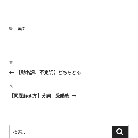
カ
英語
テ
ゴ
リ
ー
投
前
前
稿
の
【動名詞、不定詞】どちらとる
ナ
投
ビ
稿
次
次
ゲ
の
【問題解き方】分詞、受動態
投
ー
稿
シ
ョ
ン
検
検
索
索: