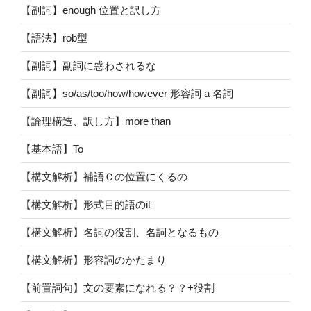
【副詞】enough 位置と訳し方
【語法】rob型
【副詞】副詞に惑わされるな
【副詞】so/as/too/how/however 形容詞 a 名詞
【論理構造、訳し方】more than
【基本語】To
【構文解析】補語Ｃの位置にくるの
【構文解析】形式目的語のit
【構文解析】名詞の役割、名詞となるもの
【構文解析】形容詞のかたまり
【前置詞句】文の要素になれる？？+役割