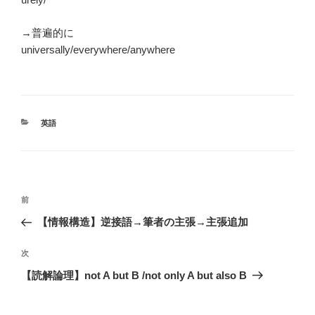
→普遍的に
universally/everywhere/anywhere
カ
英語
テ
ゴ
リ
ー
投
前
前
稿
の
【情報構造】逆接語→筆者の主張→主張追加
ナ
投
ビ
稿
次
次
ゲ
の
【読解論理】not A but B /not only A but also B
投
ー
稿
シ