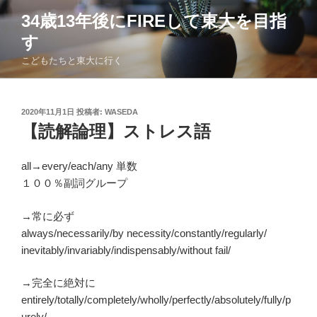
コ
34歳13年後にFIREして東大を目指
ン
す
テ
ン
こどもたちと東大に行く
ツ
へ
ス
投
2020年11月1日
投稿者:
WASEDA
稿
キ
【読解論理】ストレス語
日:
ッ
プ
all→every/each/any 単数
１００％副詞グループ
→常に必ず
always/necessarily/by necessity/constantly/regularly/
inevitably/invariably/indispensably/without fail/
→完全に絶対に
entirely/totally/completely/wholly/perfectly/absolutely/fully/p
urely/