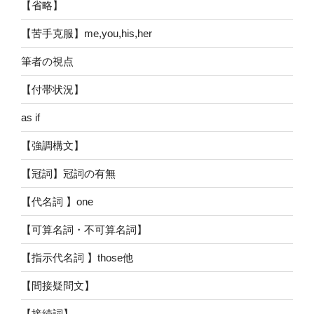
【省略】
【苦手克服】me,you,his,her
筆者の視点
【付帯状況】
as if
【強調構文】
【冠詞】冠詞の有無
【代名詞 】one
【可算名詞・不可算名詞】
【指示代名詞 】those他
【間接疑問文】
【接続詞】