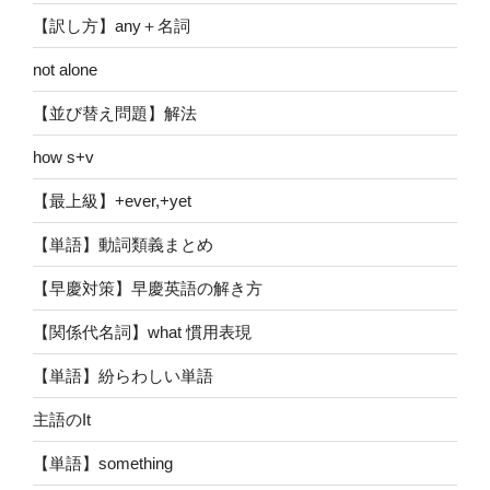
【訳し方】any＋名詞
not alone
【並び替え問題】解法
how s+v
【最上級】+ever,+yet
【単語】動詞類義まとめ
【早慶対策】早慶英語の解き方
【関係代名詞】what 慣用表現
【単語】紛らわしい単語
主語のIt
【単語】something