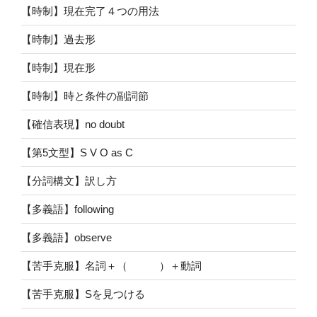
【時制】現在完了４つの用法
【時制】過去形
【時制】現在形
【時制】時と条件の副詞節
【確信表現】no doubt
【第5文型】S V O as C
【分詞構文】訳し方
【多義語】following
【多義語】observe
【苦手克服】名詞＋（ ）＋動詞
【苦手克服】Sを見つける