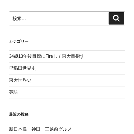
ョ
ン
検
検
索
索:
カテゴリー
34歳13年後目標にFireして東大目指す
早稲田世界史
東大世界史
英語
最近の投稿
新日本橋 神田 三越前グルメ