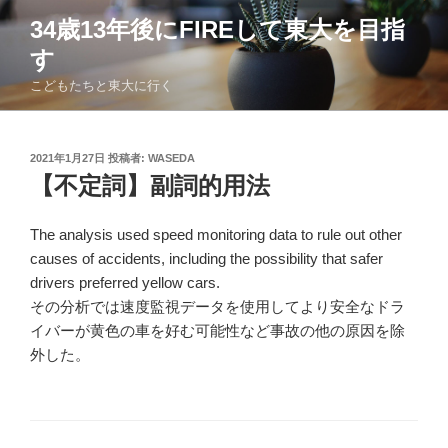
コ
34歳13年後にFIREして東大を目指
ン
す
テ
ン
こどもたちと東大に行く
ツ
へ
ス
投
2021年1月27日
投稿者:
WASEDA
稿
キ
【不定詞】副詞的用法
日:
ッ
プ
The analysis used speed monitoring data to rule out other
causes of accidents, including the possibility that safer
drivers preferred yellow cars.
その分析では速度監視データを使用してより安全なドラ
イバーが黄色の車を好む可能性など事故の他の原因を除
外した。