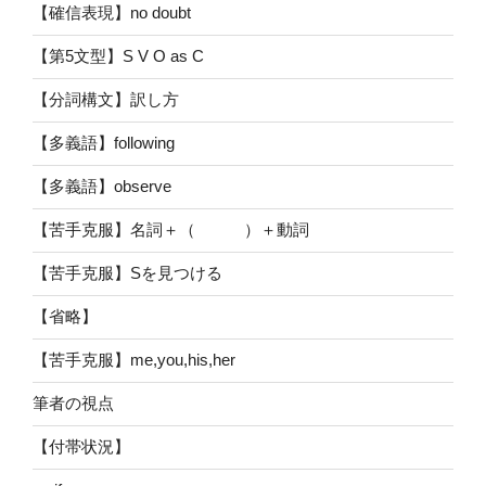
【確信表現】no doubt
【第5文型】S V O as C
【分詞構文】訳し方
【多義語】following
【多義語】observe
【苦手克服】名詞＋（ ）＋動詞
【苦手克服】Sを見つける
【省略】
【苦手克服】me,you,his,her
筆者の視点
【付帯状況】