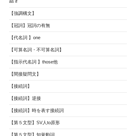
as if
【強調構文】
【冠詞】冠詞の有無
【代名詞 】one
【可算名詞・不可算名詞】
【指示代名詞 】those他
【間接疑問文】
【接続詞】
【接続詞】逆接
【接続詞】時を表す接続詞
【第５文型】SV人to原形
【第５文型】知覚動詞