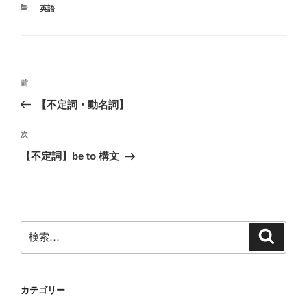
カ
英語
テ
ゴ
リ
ー
投
前
前
稿
の
【不定詞・動名詞】
ナ
投
ビ
稿
次
次
ゲ
の
【不定詞】be to 構文
投
ー
稿
シ
ョ
ン
検
検
索
索:
カテゴリー