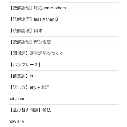
【読解論理】呼応some-others
【読解論理】less A than B
【読解論理】因果
【読解論理】部分否定
【関係詞】形容詞節をつくる
【パラフレーズ】
【前置詞】in
【訳し方】any＋名詞
not alone
【並び替え問題】解法
how s+v