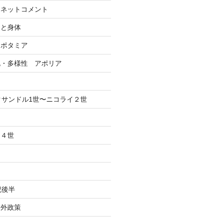
ーネットコメント
間と身体
ソポタミア
化・多様性 アポリア
クサンドル1世〜ニコライ２世
、４世
紀後半
対外政策