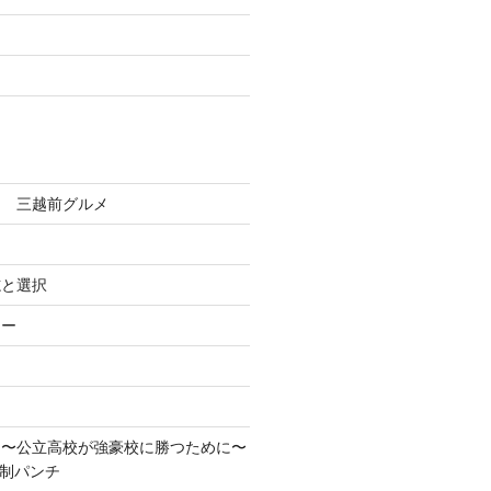
田 三越前グルメ
志と選択
ろー
！〜公立高校が強豪校に勝つために〜
先制パンチ