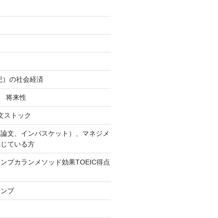
易
世紀）の社会経済
社 将来性
作文ストック
（論文、インバスケット）、マネジメ
感じている方
ンプカランメソッド効果TOEIC得点
ャンプ