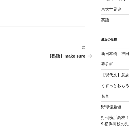
東大世界史
英語
最近の投稿
次
次
新日本橋 神
の
【熟語】make sure
投
夢分析
稿
【現代文】意
くすっとおも
名言
野球偏差値
打倒横浜高校
9.横浜高校の