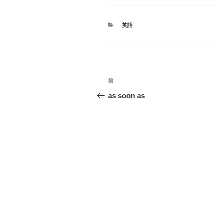
カ
英語
テ
ゴ
リ
ー
投
前
前
稿
の
as soon as
投
ナ
稿
ビ
ゲ
ー
シ
ョ
ン