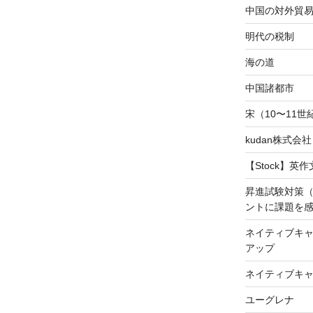
中国の対外貿
明代の税制
海の道
中国諸都市
宋（10〜11
kudan株式会
【Stock】英
昇進試験対策
ントに課題を
ネイティブキャ
アップ
ネイティブキ
ユーグレナ