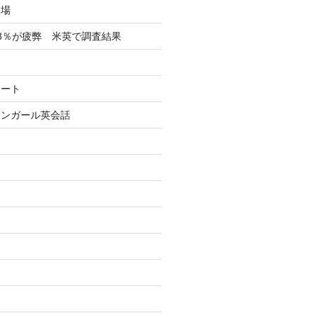
フ場
8％が疲弊 米英で調査結果
イート
リンガール英会話