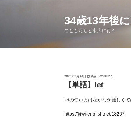
コ
ン
テ
34歳13年後
ン
こどもたちと東大に行く
ツ
へ
ス
キ
ッ
プ
投
2020年6月10日
投稿者:
WASEDA
稿
【単語】let
日:
letの使い方はなかなか難しく
https://kiwi-english.net/18267