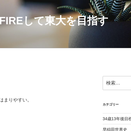
にFIREして東大を目指す
検
索:
てはまりやすい。
カテゴリー
34歳13年後目
早稲田世界史