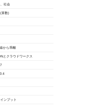
科、社会
(算数)
均線から乖離
IONとクラウドワークス
7
3.4
のインプット