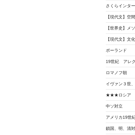
さくらインタ
【現代文】空
【世界史】メ
【現代文】文
ポーランド
19世紀 アレ
ロマノフ朝
イヴァン３世
★★★ロシア
中ソ対立
アメリカ19世
鎖国、明、清