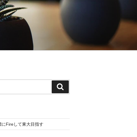
検
索
標にFireして東大目指す