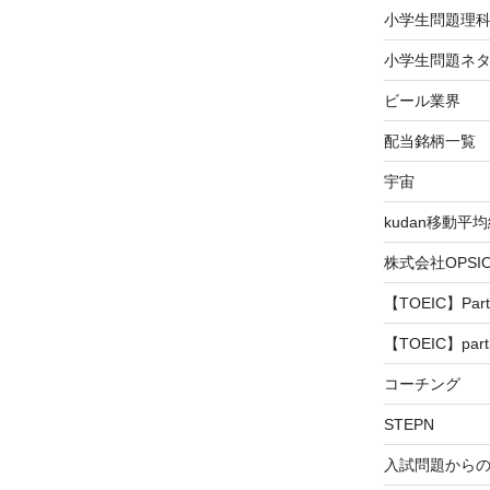
小学生問題理
小学生問題ネタ
ビール業界
配当銘柄一覧
宇宙
kudan移動平
株式会社OPS
【TOEIC】Part
【TOEIC】part
コーチング
STEPN
入試問題から