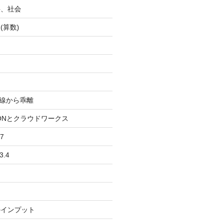
科、社会
(算数)
均線から乖離
IONとクラウドワークス
7
3.4
のインプット