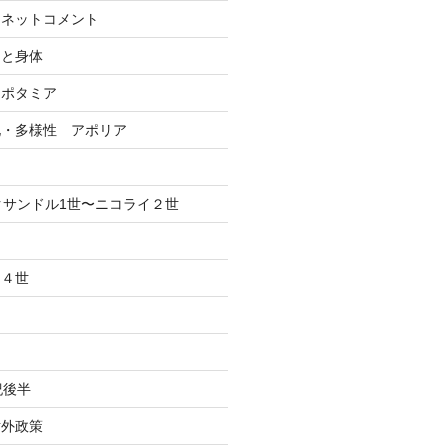
ーネットコメント
間と身体
ソポタミア
化・多様性 アポリア
クサンドル1世〜ニコライ２世
、４世
紀後半
対外政策