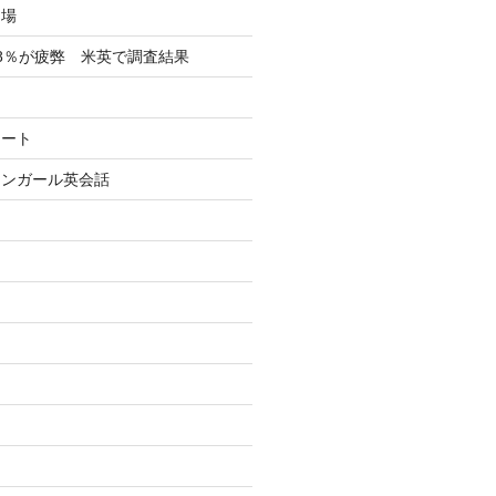
フ場
8％が疲弊 米英で調査結果
イート
リンガール英会話