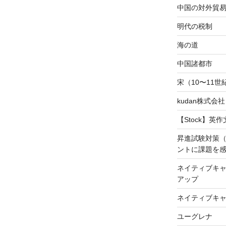
中国の対外貿
明代の税制
海の道
中国諸都市
宋（10〜11
kudan株式会
【Stock】英
昇進試験対策
ントに課題を
ネイティブキャ
アップ
ネイティブキ
ユーグレナ