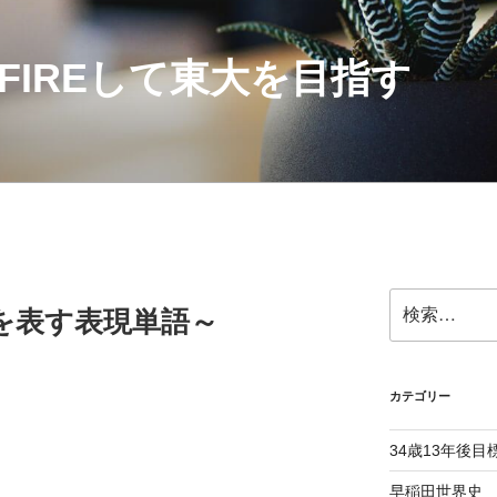
にFIREして東大を目指す
検
を表す表現単語～
索:
カテゴリー
34歳13年後目
早稲田世界史