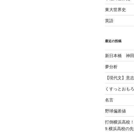
東大世界史
英語
最近の投稿
新日本橋 神
夢分析
【現代文】意
くすっとおも
名言
野球偏差値
打倒横浜高校
9.横浜高校の