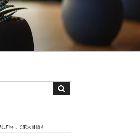
検
索
標にFireして東大目指す