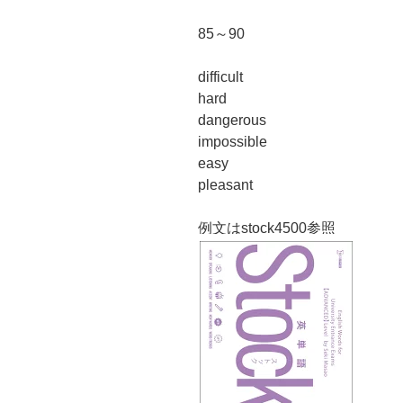
85～90
difficult
hard
dangerous
impossible
easy
pleasant
例文はstock4500参照