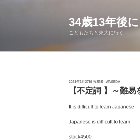
コ
ン
テ
34歳13年後
ン
こどもたちと東大に行く
ツ
へ
ス
キ
ッ
プ
投
2021年1月27日
投稿者:
WASEDA
稿
【不定詞 】～難易
日:
It is difficult to learn Japanese
Japanese is difficult to learn
stock4500