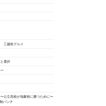
田 三越前グルメ
志と選択
ろー
！〜公立高校が強豪校に勝つために〜
先制パンチ