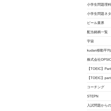
小学生問題理
小学生問題ネタ
ビール業界
配当銘柄一覧
宇宙
kudan移動平
株式会社OPS
【TOEIC】Part
【TOEIC】part
コーチング
STEPN
入試問題から