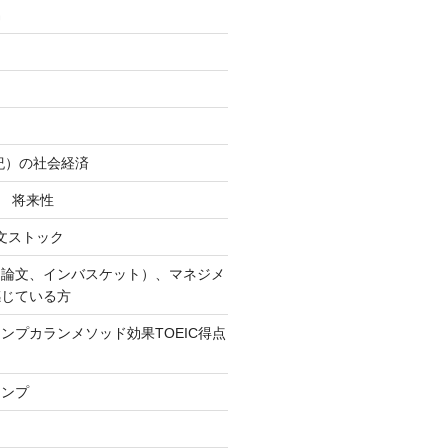
易
世紀）の社会経済
社 将来性
作文ストック
（論文、インバスケット）、マネジメ
感じている方
ンプカランメソッド効果TOEIC得点
ャンプ