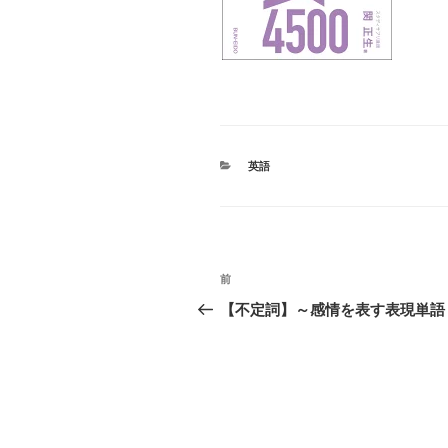
カ
英語
テ
ゴ
リ
ー
投
前
前
稿
の
【不定詞】～感情を表す表現単語
投
ナ
稿
ビ
ゲ