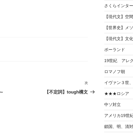
さくらインタ
【現代文】空
【世界史】メ
【現代文】文
ポーランド
19世紀 アレ
ロマノフ朝
イヴァン３世
次
次
の
～
【不定詞】tough構文
★★★ロシア
投
中ソ対立
稿
アメリカ19世
鎖国、明、清