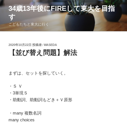
コ
34歳13年後にFIREして東大を目指
ン
す
テ
ン
こどもたちと東大に行く
ツ
へ
ス
投
2020年10月22日
投稿者:
WASEDA
稿
キ
【並び替え問題】解法
日:
ッ
プ
まずは、セットを探していく。
・Ｓ Ｖ
・3単現Ｓ
・助動詞、助動詞もどき＋Ｖ原形
・many 複数名詞
many choices