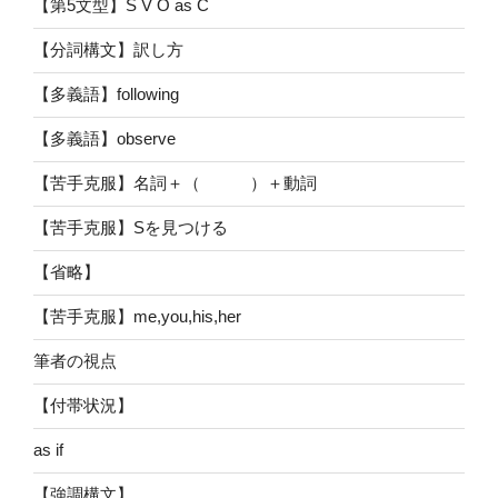
【第5文型】S V O as C
【分詞構文】訳し方
【多義語】following
【多義語】observe
【苦手克服】名詞＋（ ）＋動詞
【苦手克服】Sを見つける
【省略】
【苦手克服】me,you,his,her
筆者の視点
【付帯状況】
as if
【強調構文】