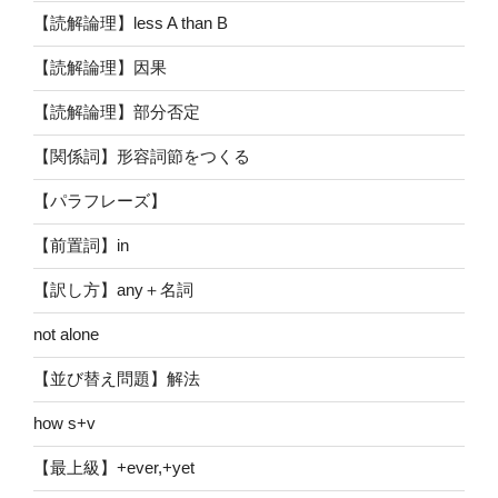
【読解論理】less A than B
【読解論理】因果
【読解論理】部分否定
【関係詞】形容詞節をつくる
【パラフレーズ】
【前置詞】in
【訳し方】any＋名詞
not alone
【並び替え問題】解法
how s+v
【最上級】+ever,+yet