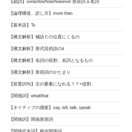
【副詞】so/as/too/how/however 形容詞 a 名詞
【論理構造、訳し方】more than
【基本語】To
【構文解析】補語Ｃの位置にくるの
【構文解析】形式目的語のit
【構文解析】名詞の役割、名詞となるもの
【構文解析】形容詞のかたまり
【前置詞句】文の要素になれる？？+役割
【関係詞】what/that
【ネイティブの感覚】say, tell, talk, speak
【関係詞】関係形容詞
【関係代名詞】複合関係詞