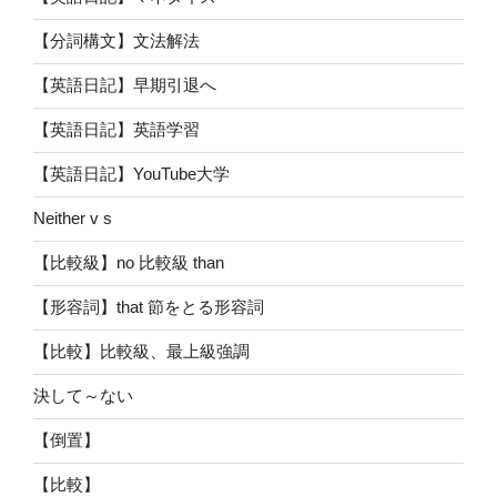
【分詞構文】文法解法
【英語日記】早期引退へ
【英語日記】英語学習
【英語日記】YouTube大学
Neither v s
【比較級】no 比較級 than
【形容詞】that 節をとる形容詞
【比較】比較級、最上級強調
決して～ない
【倒置】
【比較】