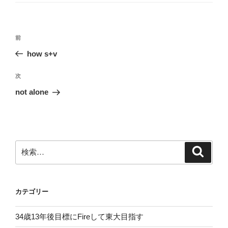
リ
ー
投
前
前
稿
の
how s+v
ナ
投
ビ
稿
次
次
ゲ
の
not alone
投
ー
稿
シ
ョ
ン
検
検
索
索:
カテゴリー
34歳13年後目標にFireして東大目指す