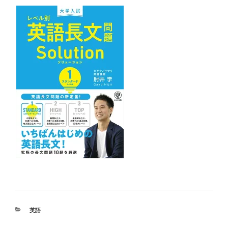
カ
英語
テ
ゴ