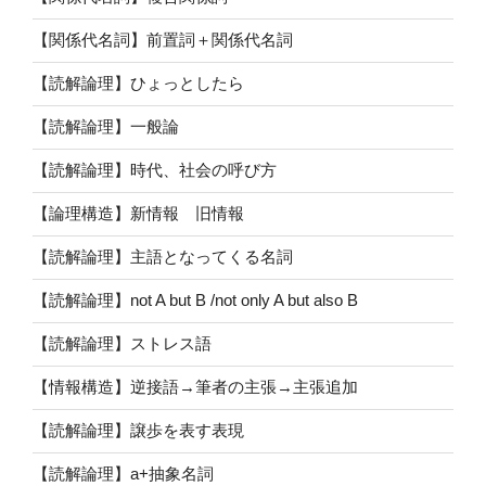
【関係代名詞】前置詞＋関係代名詞
【読解論理】ひょっとしたら
【読解論理】一般論
【読解論理】時代、社会の呼び方
【論理構造】新情報 旧情報
【読解論理】主語となってくる名詞
【読解論理】not A but B /not only A but also B
【読解論理】ストレス語
【情報構造】逆接語→筆者の主張→主張追加
【読解論理】譲歩を表す表現
【読解論理】a+抽象名詞