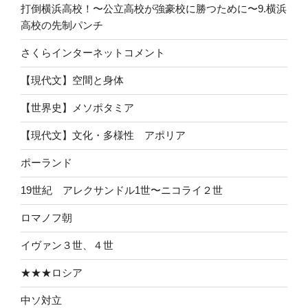
打倒横浜高校！〜公立高校が強豪校に勝つために〜9.横浜
高校の先制パンチ
さくらインターネットコメント
【現代文】空間と身体
【世界史】メソポタミア
【現代文】文化・多様性 アポリア
ポーランド
19世紀 アレクサンドル1世〜ニコライ２世
ロマノフ朝
イヴァン３世、４世
★★★ロシア
中ソ対立